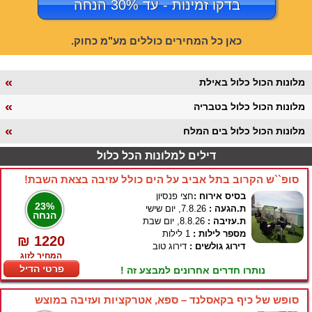
בדקו זמינות - עד 30% הנחה
כאן כל המחירים כוללים מע"מ כחוק.
«
מלונות הכול כלול באילת
«
מלונות הכול כלול בטבריה
«
מלונות הכול כלול בים המלח
דילים למלונות הכל כלול
סופ``ש הקרוב בתל אביב על הים כולל עזיבה בצאת השבת!
בסיס אירוח :
חצי פנסיון
23%
ת.הגעה :
7.8.26, יום שישי
הנחה
ת.עזיבה :
8.8.26, יום שבת
מספר לילות :
1 לילות
₪ 1220
דירוג גולשים :
דירוג טוב
המחיר לזוג
פרטי הדיל
נותרו חדרים אחרונים למבצע זה !
סופש של כיף בקאסלנד – ספא, אטרקציות ועזיבה במוצש