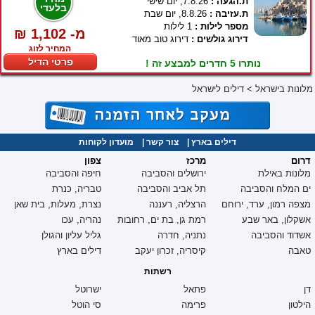
ת.הגעה :
7.8.26, יום שישי
בלעדי
ת.עזיבה :
8.8.26, יום שבת
מספר לילות :
1 לילות
₪ 1,102 -מ
דירוג גולשים :
דירוג טוב מאוד
המחיר לזוג
פרטי הדיל
נותרו 5 חדרים למבצע זה !
מלונות בישראל
>
דילים לישראל
דילים בארץ
|
צור קשר
|
מועדון לקוחות
דרום
מרכז
צפון
מלונות באילת
ירושלים והסביבה
חיפה והסביבה
ים המלח והסביבה
תל אביב והסביבה
טבריה, כנרת
מצפה רמון, ערד, ירוחם
הרצליה, רעננה
נצרת, מעלות, בית שאן
אשקלון, באר שבע
רמת גן, בת ים, רחובות
נהריה, עכו
אשדוד והסביבה
נתניה, חדרה
גליל עליון והגולן
טאבה
קיסריה, זכרון יעקב
דילים בארץ
רשתות
דן
פתאל
ישרוטל
הילטון
פרימה
סי הוטל