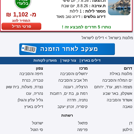
ת.הגעה :
7.8.26, יום שישי
בלעדי
ת.עזיבה :
8.8.26, יום שבת
מספר לילות :
1 לילות
₪ 1,102 -מ
דירוג גולשים :
דירוג טוב מאוד
המחיר לזוג
פרטי הדיל
נותרו 5 חדרים למבצע זה !
מלונות בישראל
>
דילים לישראל
דילים בארץ
|
צור קשר
|
מועדון לקוחות
דרום
מרכז
צפון
מלונות באילת
ירושלים והסביבה
חיפה והסביבה
ים המלח והסביבה
תל אביב והסביבה
טבריה, כנרת
מצפה רמון, ערד, ירוחם
הרצליה, רעננה
נצרת, מעלות, בית שאן
אשקלון, באר שבע
רמת גן, בת ים, רחובות
נהריה, עכו
אשדוד והסביבה
נתניה, חדרה
גליל עליון והגולן
טאבה
קיסריה, זכרון יעקב
דילים בארץ
רשתות
דן
פתאל
ישרוטל
הילטון
פרימה
סי הוטל