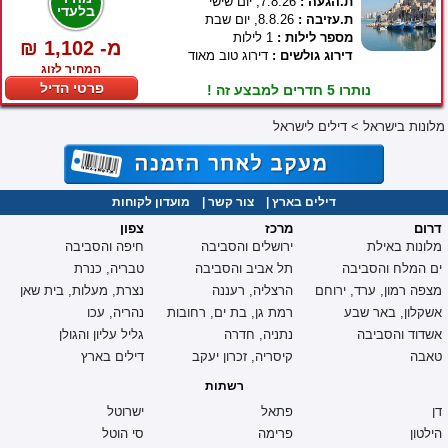
ת.הגעה :
7.8.26, יום שישי
בלעדי
ת.עזיבה :
8.8.26, יום שבת
מספר לילות :
1 לילות
₪ 1,102 -מ
דירוג גולשים :
דירוג טוב מאוד
המחיר לזוג
פרטי הדיל
נותרו 5 חדרים למבצע זה !
מלונות בישראל
>
דילים לישראל
דילים בארץ
|
צור קשר
|
מועדון לקוחות
דרום
מרכז
צפון
מלונות באילת
ירושלים והסביבה
חיפה והסביבה
ים המלח והסביבה
תל אביב והסביבה
טבריה, כנרת
מצפה רמון, ערד, ירוחם
הרצליה, רעננה
נצרת, מעלות, בית שאן
אשקלון, באר שבע
רמת גן, בת ים, רחובות
נהריה, עכו
אשדוד והסביבה
נתניה, חדרה
גליל עליון והגולן
טאבה
קיסריה, זכרון יעקב
דילים בארץ
רשתות
דן
פתאל
ישרוטל
הילטון
פרימה
סי הוטל