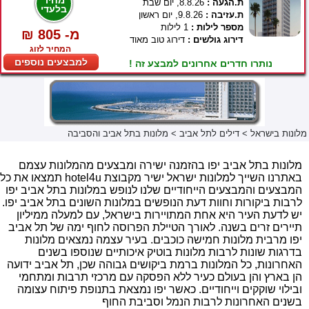
מחיר
ת.הגעה :
8.8.26, יום שבת
בלעדי
ת.עזיבה :
9.8.26, יום ראשון
מספר לילות :
1 לילות
₪ 805 -מ
דירוג גולשים :
דירוג טוב מאוד
המחיר לזוג
למבצעים נוספים
נותרו חדרים אחרונים למבצע זה !
מלונות בישראל
>
דילים לתל אביב
>
מלונות בתל אביב והסביבה
מלונות בתל אביב יפו בהזמנה ישירה ומבצעים מהמלונות עצמם
באתרנו השייך למלונות ישראל ישיר מקבוצת hotel4u תמצאו את כל
המבצעים והמבצעים הייחודיים שלנו לנופש במלונות בתל אביב יפו
לרבות ביקורות וחוות דעת הנופשים במלונות השונים בתל אביב יפו.
יש לדעת העיר היא אחת המתויירות בישראל, עם למעלה ממיליון
תיירים זרים בשנה. לאורך הטיילת הפרוסה לחוף ימה של תל אביב
יפו מרבית מלונות חמישה כוכבים. בעיר עצמה נמצאים מלונות
בדרגות שונות לרבות מלונות בוטיק איכותיים שנוספו בשנים
האחרונות, כל המלונות ברמת ביקושים גבוהה שכן, תל אביב ידועה
הן בארץ והן בעולם כעיר ללא הפסקה עם מרכזי תרבות ומתחמי
ובילוי שוקקים וייחודיים. כאשר יפו נמצאת בתנופת פיתוח עצומה
בשנים האחרונות לרבות הנמל וסביבת החוף