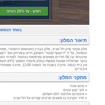
חפש - עד 25% הנחה
באתר הנופש
תיאור המלון:
מלון סנטר שיק תל אביב, מלון בבניין באוהאוס היסטורי, ממו
והמחול, על יד “דיזנגוף סנטר“ השוקק חיים ובמרחק מס` דקות
ואינטימי ובו 56 חדרים ממוזגים ומרפסות נעימות. לא
בוקר ישראלית מגוונת מוגשת במלון סינמה הסמוך (ללא תעוד
אין בית כנסת. עזיבה בשב
ציבוריים.
מתקני המלון:
» מיזוג אוויר
» לובי קטן ונעים
» אינטרנט אלחוטי ללא תשלום
» חדר הקרנה בו מוצגים סרטים קצרים על תל אביב