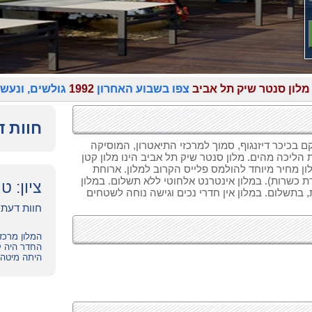
מלון סנטר שיק תל אביב
צפו בשבוע האחרון
1992
גולשים, ונעש
חוות ד
קם בכיכר דיזנגוף, סמוך למרכזי התיאטרון, המוסיקה
 הליכה מהים. מלון סנטר שיק תל אביב הינו מלון קטן
ורחי המלון מחיר מיוחד להולמס פלייס הקרוב למלון. ארוחת
ת כשרות). במלון אינטרנט אלחוטי ללא תשלום. במלון
ציון: ט
ת עד השעה 12:00, עזיבה מאוחרת, בתשלום. במלון אין חדרי נכים וגישה נוחה לשטחים
חוות דעת של ס
המלון מרכזי
החדר היה ק
היתה מיטה 