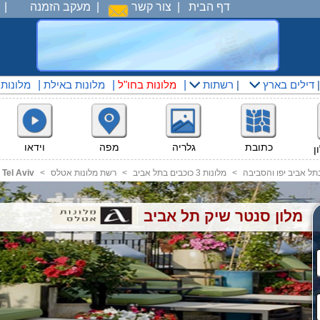
דף הבית
|
צור קשר
|
מעקב הזמנה
|
דילים בארץ
|
רשתות
|
מלונות בחו"ל
|
מלונות באילת
|
מלונות
מפה
וידאו
כתובת
גלריה
ן
תל אביב יפו והסביבה
<
מלונות 3 כוכבים בתל אביב
<
רשת מלונות אטלס
<
 Tel Aviv
מלון סנטר שיק תל אביב