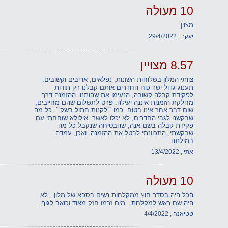
10 מעולה
מצוין
יעקב , 29/4/2022
8.57 מצויין
צוותי המלון בשלוחות השונות, נפלאים, אדיבים וקשובים.
תענוג גדול ישר כוח החדרים אותם קבלנו רק תודות
לפקידת קבלה קשובה, הנעימו את שהותנו. ההזמנה דרך
מחלקת הזמנות איננה יעילה. פרט לתשלום שהם מחייבים,
שום דבר אחר אינו בטוח. כמו ``לקנות חתול בשק``. כל מה
שבקשנו לגבי החדרים, לא יכלו לאשר. אילולא שוחחתי עם
פקידת קבלה בשם אנה, שהבטיחה שנקבל כל מה
שבקשתי, התכוונתי לבטל את ההזמנה. ואכן, עמדה
במילתה.
אתי , 13/4/2022
10 מעולה
הכל היה בסדר חוץ ממקלחות נשים בספא של מלון . לא
היה שם ראש למקלחת . מים זרמו חזק מאוד וכואב לגוף .
טטיאנה , 4/4/2022