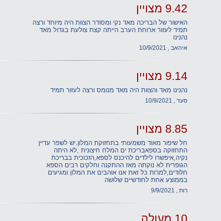
9.42 מצויין
האישור של הבריכה מאד נקי ומסודר הצוות היה מיוחד ורצה
תמיד לעזור ארוחת הערב הייתה קצת צולעת בגדול מאד
נהנינו
איהאב , 10/9/2021
9.14 מצויין
נהנינו מאד והצוות היה מאד מנומס ורצה לעזור תמיד
סעד , 10/9/2021
8.85 מצויין
חל שיפור מאוד משמעותי בתחזוקת המלון.יש לשפר עדיין
התחזוקה בספאבריכת ים המלח חיצונית ,לא היתה
נקיה,איפשרו לילדים להיכנס לספא,הזכוכית בבריכת
הגופרית לא נוקתה מאז ההתקנה וחלקים רבים הספא
חלודים,למרות כל זאת אנו אוהבים את המלון ומגיעים
בממוצע אחת לחודשיים שלושה
רות , 9/9/2021
10 מעולה