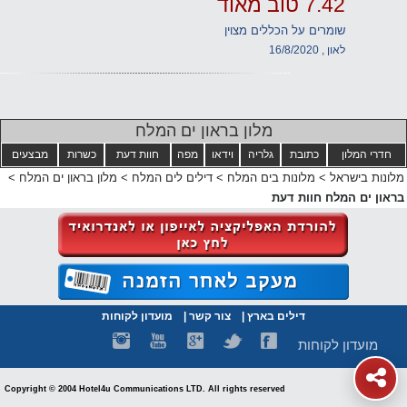
7.42 טוב מאוד
שומרים על הכללים מצוין
לאון , 16/8/2020
מלון בראון ים המלח
חדרי המלון
כתובת
גלריה
וידאו
מפה
חוות דעת
כשרות
מבצעים
מלונות בישראל
>
מלונות בים המלח
>
דילים לים המלח
>
מלון בראון ים המלח
>
בראון ים המלח חוות דעת
דילים בארץ
|
צור קשר
|
מועדון לקוחות
מועדון לקוחות
Copyright © 2004 Hotel4u Communications LTD. All rights reserved