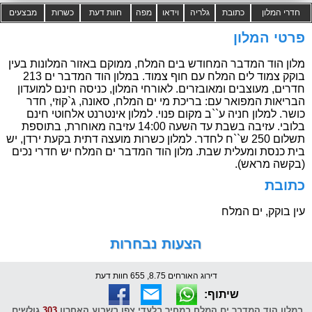
חדרי המלון
כתובת
גלריה
וידאו
מפה
חוות דעת
כשרות
מבצעים
פרטי המלון
מלון הוד המדבר המחודש בים המלח, ממוקם באזור המלונות בעין
בוקק צמוד לים המלח עם חוף צמוד. במלון הוד המדבר ים 213
חדרים, מעוצבים ומאובזרים. לאורחי המלון, כניסה חינם למועדון
הבריאות המפואר עם: בריכת מי ים המלח, סאונה, ג`קוזי, חדר
כושר. למלון חניה ע``ב מקום פנוי. למלון אינטרנט אלחוטי חינם
בלובי. עזיבה בשבת עד השעה 14:00 עזיבה מאוחרת, בתוספת
תשלום 250 ש``ח לחדר. למלון כשרות מועצה דתית בקעת ירדן, יש
בית כנסת ומעלית שבת. מלון הוד המדבר ים המלח יש חדרי נכים
(בקשה מראש).
כתובת
עין בוקק, ים המלח
הצעות נבחרות
דירוג האורחים 8.75, 655 חוות דעת
שיתוף:
במלון הוד המדבר ים המלח במחיר בלעדי צפו בשבוע האחרון
303
גולשים,