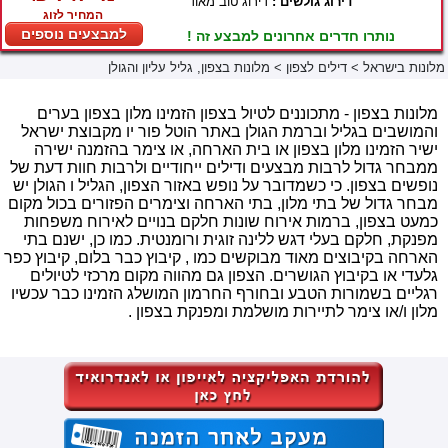
דירוג גולשים :
דירוג טוב מאוד
המחיר לזוג
למבצעים נוספים
נותרו חדרים אחרונים למבצע זה !
מלונות בישראל
>
דילים לצפון
>
מלונות בצפון, גליל עליון והגולן
מלונות בצפון - מתכוננים לטיול בצפון הזמינו מלון בצפון בערים
והמושבים בגליל וברמת הגולן באתר הוטל פור יו מקבוצת ישראל
ישיר הזמינו מלון בצפון או בית הארחה, או צימר בהזמנה ישירה
ממבחר גדול לרבות מבצעים ודילים ייחודיים ולרבות חוות דעת של
נופשים בצפון. כי כשמדובר על נופש באזור הצפון, הגליל ו הגולן יש
מבחר גדול של בתי מלון, בתי הארחה וצימרים הפזורים בכול מקום
כמעט בצפון, ברמות אירוח שונות חלקם בנויים לאירוח משפחות
מפנקת, חלקם בעלי דגש ללינה זוגית ורומנטית. כמו כן, ישנם בתי
הארחה בקיבוצים מאוד מבוקשים כמו , קיבוץ כבר בלום, קיבוץ כפר
גלעדי או בקיבוץ הגושרים. הצפון גם מהווה מקום מרכזי לטיולים
רגליים בשמורות הטבע ובחורף החרמון המושלג הזמינו כבר עכשיו
מלון ו/או צימר לתיירות מושלמת ומפנקת בצפון .