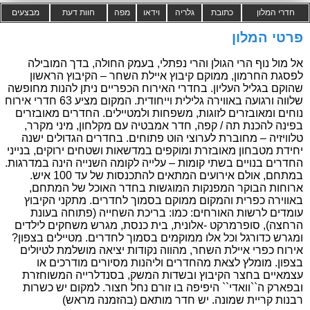
חדרי המלון
כתובת
גלריה
וידאו
מפה
חוות דעת
מבצעים
פרטי המלון
אל מול נוף הרי הגולן והרי נפתלי, בעמק החולה, בדך המובילה
לפסגת החרמון, ממוקם קיבוץ איילת השחר – הקיבוץ הראשון
שהוקם בגליל העליון. בחדרי האירוח הכפריים ניתן להנות מחופשה
שלווה ורגועה באווירה גלילית וייחודית. המקום מציע 63 חדרי אירוח
נוחים ומאובזרים לזוגות, משפחות ולמטיילים. החדרים מאובזרים
בפינה להכנת תה / קפה, חדר אמבטיה עם מקלחון, מיני מקרר,
טלוויזיה – מחוברת לערוצי הוט פתוחים. בחדרים הגדולים ישנה
יחידת מטבחון מאובזרת ומוקפים במדשאות ושטחים ירוקים, בנייני
החדרים בנויים בשתי קומות – עלייה לקומה השנייה הינה במדרגות.
במתחם, אולם אירועים המתאים להתכנסות של עד 100 איש.
ארוחות הבוקר המפנקות המוגשות בחדר האוכל של המתחם,
באווירה כפרית והמקום ממוקם בסמוך לחדרים. מתקני הקיבוץ
עומדים לרשות האורחים: כמו: בריכת השחייה (פתוחה בעונת
הרחצה), סופרמרקט -אלונית, בית כנסת, מגרש משחקים לילדים
ומגרש כדורגל וכל אלו ממוקמים בסמוך לחדרים. מטיילים בצפון?
אירוח כפרי איילת השחר, מהווה נקודות יציאה מושלמת לטיולים
בצפון. מומלץ לצאת מהחדרים וליהנות מסיורים מודרכים או
עצמאיים בחצר הקיבוץ ובשדות המשק, בסנדלרייה המשוחזרת
ובפארק ה``וואדי`` היפיפה בו זורם נחל חצור. למקום יש כשרות
רבנות קריית שמונה. יש חדר מותאם (בהזמנה מראש)