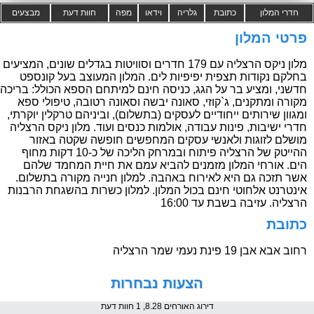
חדרי המלון
כתובת
גלריה
וידאו
מפה
חוות דעת
מבצעים
פרטי המלון
מלון ניקס הרצליה עם 179 חדרים וסוויטות בגדלים שונים, המציעים
בחלקם נקודות תצפית יפיפיות לים. המלון המעוצב בעל קונספט
חדשני, ומציע בר על הגג, כניסה חינם למיתחם הספא הכולל: בריכה
מקורה ומתקנים, ג`קוזי, סאונה יבשה וסאונה רטובה, טיפולי ספא
ומגוון שירותים ייחודיים לעסקים (בתשלום), וביניהם טרקלין יוקרתי,
חדרי ישיבות, פינות עבודה, אולמות כנסים ועוד. מלון ניקס הרצליה
מושלם לזוגות ולאנשי עסקים המחפשים חופשה שקטה באזור
ההייטק של הרצליה פיתוח ובמרחק הליכה של כ-10 דקות מחוף
הים. אורחי המלון מזמנים להביא עמם את חיית המחמד שלהם
אשר תזכה גם היא לאירוח באהבה. למלון חנייה מקורה בתשלום.
אינטרנט אלחוטי חינם בכול המלון. למלון כשרות בהשגחת הרבנות
הרצליה. עזיבה בשבת עד 16:00
כתובת
רחוב אבא אבן 19 פינת נעמי שמר הרצליה
הצעות נבחרות
דירוג האורחים 8.28, 1 חוות דעת