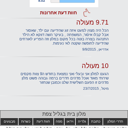
8.02
חוות דעת אחרונות
9.71 מעולה
הכל היה מצוין למעט איזה זוג שהידיעה עם ילד, שאסור
אבל קבלו איסור, המשפחה , בעיקר השה דווקא לא הילד
התנהגה בצורה בוטה בכל מקום במלון וזה הפריע לאורחים
שהידיעה לחופשה שקטה לאי נעימות.
אדריאן , 9/9/2015
10 מעולה
הגענו למלון אני ובעלי ואני נמצאת בחודש ה9 צוות מקסים
שירותי מאוד אוכל מדהים חדרים ברמה גבוהה פשוט מלון
מדהים זו הפעם השלישית שלנו וכמובן שנחזור
מיטל , 23/7/2015
מלון בית בגליל צפת
חדרי המלון
כתובת
גלריה
וידאו
מפה
חוות דעת
כשרות
מבצעים