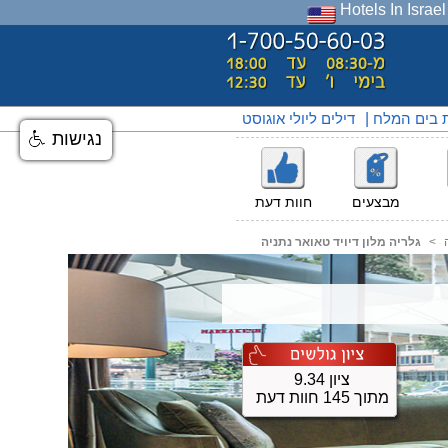
Hotels In Israel
ת בים המלח
|
דילים ליולי אוגוסט
נגישות
מבצעים
חוות דעת
<
גלריה מלון דיויד טאואר נתניה
ציון 9.34
מתוך 145 חוות דעת