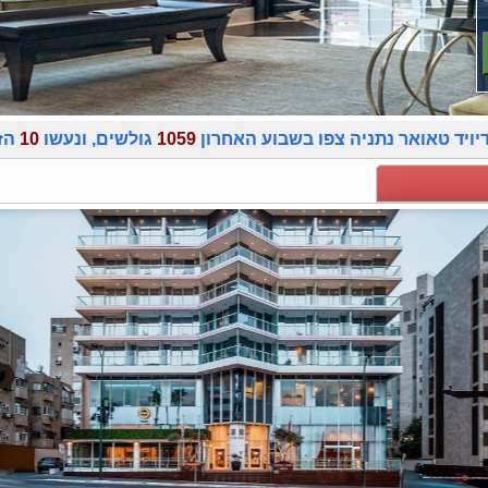
דיויד טאואר נתניה צפו בשבוע האחרון
1059
גולשים, ונעשו
10
הז