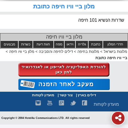
מלון ביי וויו חיפה כתובת
שדרות הנשיא 101 חיפה
מלון ביי וויו חיפה
חדרי המלון
כתובת
גלריה
וידאו
מפה
חוות דעת
כשרות
מבצעים
מלונות בישראל
>
מלונות בחיפה
>
דילים לחיפה והסביבה
>
מלון ביי וויו חיפה
>
ביי וויו חיפה כתובת
דילים בארץ
|
צור קשר
|
מועדון לקוחות
מועדון לקוחות
Copyright © 2004 Hotel4u Communications LTD. All rights reserved