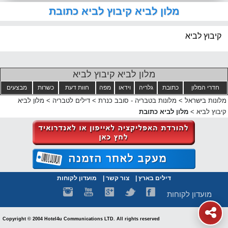
מלון לביא קיבוץ לביא כתובת
קיבוץ לביא
מלון לביא קיבוץ לביא
חדרי המלון
כתובת
גלריה
וידאו
מפה
חוות דעת
כשרות
מבצעים
מלונות בישראל
>
מלונות בטבריה - סובב כנרת
>
דילים לטבריה
>
מלון לביא
קיבוץ לביא
>
מלון לביא כתובת
דילים בארץ
|
צור קשר
|
מועדון לקוחות
מועדון לקוחות
Copyright © 2004 Hotel4u Communications LTD. All rights reserved