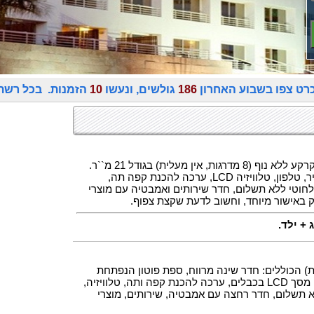
אכרט צפו בשבוע האחרון
186
גולשים, ונעשו
10
הזמנות. בכל רשת
חדרי קומפורט ממוקמים בקומת הקרקע ללא נוף (8 מדרגות, אין מעלית) בגודל 21 מ``ר.
חדרים: מיטה זוגית, ספה, מיזוג אוויר, טלפון, טלוויזיה LCD, ערכה להכנת קפה תה,
לחוטי ללא תשלום, חדר שירותים ואמבטיה עם מוצרי
וק באישור מיוחד, וחשוב לדעת שקצת צפוף.
+ ילד.
(ללא מרפסות) הכוללים: חדר שינה מרווח, ספת פוטון הנפתחת
למיטה, מיזוג אוויר, טלפון, טלוויזיה מסך LCD בכבלים, ערכה להכנת קפה ותה, טלוויזיה,
 תשלום, חדר רחצה עם אמבטיה, שירותים, מוצרי