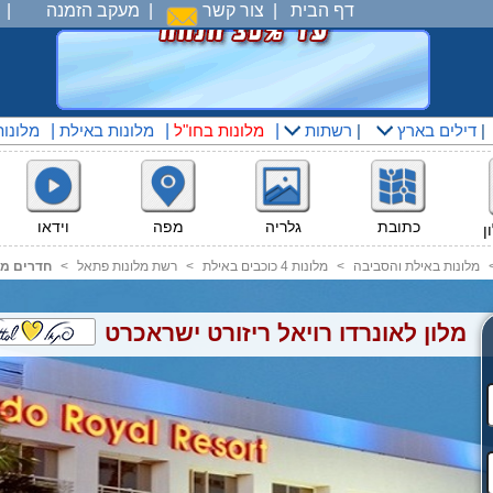
דף הבית
|
צור קשר
|
מעקב הזמנה
|
|
דילים בארץ
|
רשתות
|
מלונות בחו"ל
|
מלונות באילת
|
מלונו
מפה
וידאו
כתובת
גלריה
ן
מלונות באילת והסביבה
<
מלונות 4 כוכבים באילת
<
רשת מלונות פתאל
<
חדרים מל
מלון לאונרדו רויאל ריזורט ישראכרט