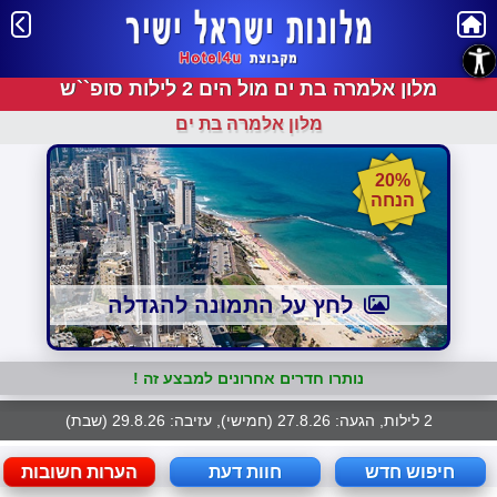
נגישות
מלון אלמרה בת ים מול הים 2 לילות סופ``ש
מלון אלמרה בת ים
20%
הנחה
לחץ על התמונה להגדלה
נותרו חדרים אחרונים למבצע זה !
2 לילות, הגעה: 27.8.26 (חמישי), עזיבה: 29.8.26 (שבת)
חיפוש חדש
חוות דעת
הערות חשובות