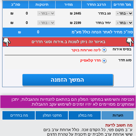
מס' חדרים
הרכב החדר
מחיר
תינוקות
סה"כ
₪
זוג בחדר
₪ 2445
₪
יחיד בחדר
₪ 2199
סה"כ מחיר לאחר הנחה כולל מע"מ
₪
באיזור זה ניתן לשנות ב.אירוח וסוגי חדרים
בסיס אירוח
לינה וארוחת בוקר
סוג חדר
חדר קלאסיק
הכניסה והשימוש במתקני המלון הם בהתאם להנחיות וההגבלות, יתכן
שמתקנים מסויימים לא יהיו זמינים לשימוש עקב ההגבלות.
הערות
מה במלון
מתקני המלון
מה בחדרים
מה חשוב לדעת
ע``ב מקום פנוי, כל הקודם זוכה. כולל ארוחת ערב ביום
שישי ארוחת ערב חלבית ים תיכונית על טהרת הדגים