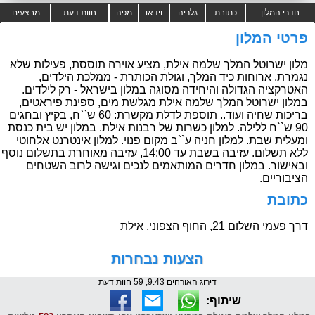
חדרי המלון
כתובת
גלריה
וידאו
מפה
חוות דעת
מבצעים
פרטי המלון
מלון ישרוטל המלך שלמה אילת, מציע אוירה תוססת, פעילות שלא
נגמרת, ארוחות כיד המלך, וגולת הכותרת - ממלכת הילדים,
האטרקציה הגדולה והיחידה מסוגה במלון בישראל - רק לילדים.
במלון ישרוטל המלך שלמה אילת מגלשת מים, ספינת פיראטים,
בריכות שחיה ועוד.. תוספת לדלת מקשרת: 60 ש``ח, בקיץ ובחגים
90 ש``ח ללילה. למלון כשרות של רבנות אילת. במלון יש בית כנסת
ומעלית שבת. למלון חניה ע``ב מקום פנוי. למלון אינטרנט אלחוטי
ללא תשלום. עזיבה בשבת עד 14:00, עזיבה מאוחרת בתשלום נוסף
ובאישור. במלון חדרים המותאמים לנכים וגישה לרוב השטחים
הציבוריים.
כתובת
דרך פעמי השלום 21, החוף הצפוני, אילת
הצעות נבחרות
דירוג האורחים 9.43, 59 חוות דעת
שיתוף: