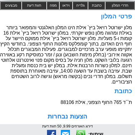
חדרי המלון
כתובת
גלריה
וידאו
מפה
חוות דעת
מבצעים
פרטי המלון
מלון ישרוטל רויאל ביץ` אילת הינו המלון האלגנטי והמפואר ביותר
באילת ומהווה מלון נופש יוקרתי. במלון ישרוטל רויאל ביץ` אילת 16
קומות ו-5 מעליות. מלון ישרוטל רויאל ביץ` אילת ממוקם היישר על
חוף הים האדום, בתוך קומפלקס מלונות החוף הצפוני. בחודשי הקיץ
יתקיימו מופעי ערב מרכזיים למבוגרים. פעילות המבוגרים תכלול
אקווה אירובי (בחלק מימות השבוע) ונגן / זמר כמוסיקת רקע באווירה
רגועה בלובי השקט. מלון חניה על בסיס מקום פנוי ואינטרנט אלחוטי
חינם. למלון כשרות הרבנות אילת. במלון יש בית כנסת ומעלית
שבת. עזיבה בשבת עד השעה 14:00, עזיבה מאוחרת בתוספת
תשלום. במלון חדרי נכים (בקשה מראש) וגישה לרוב השטחים
הציבוריים.
כתובת
ת``ד 765 החוף הצפוני, אילת 88106
הצעות נבחרות
דירוג האורחים 9.99, 50 חוות דעת
שיתוף: