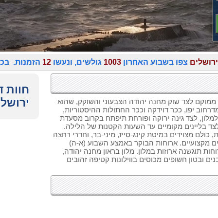
ירושלים
צפו בשבוע האחרון
1003
גולשים, ונעשו
12
הזמנות. בכל
חוות ד
ירושלי
 ממוקם לצד שוק מחנה יהודה הצבעוני והשוקק, שהוא
מדרחוב יפו, ככר דוידקה וככר החתולות ההיסטוריות,
לון, לצד גינה ירוקה ופורחת תיפתח בקרוב מסעדת
צד בליינים מקומיים עד השעות הקטנות של הלילה.
, כולם מצוידים במיטת קינג-סייז, מיני-בר, וחדרי רחצה
ים מקצועיים. ארוחות הבוקר באמצע השבוע (א-ה)
ות תוגשנה ארוזות במלון. מלון בראון מחנה יהודה,
בנים ובטון חשופים מכוסים בווילונות קטיפה זהובים