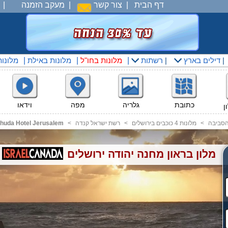
דף הבית
|
צור קשר
|
מעקב הזמנה
|
|
דילים בארץ
|
רשתות
|
מלונות בחו"ל
|
מלונות באילת
|
מלונו
מפה
וידאו
כתובת
גלריה
ן
והסביבה
<
מלונות 4 כוכבים בירושלים
<
רשת ישראל קנדה
<
huda Hotel Jerusalem
מלון בראון מחנה יהודה ירושלים