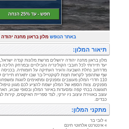
חפש - עד 25% הנחה
באתר הנופש
מלון בראון מחנה יהודה 
תיאור המלון:
מלון בראון מחנה יהודה ירושלים מרשת מלונות קנדה ישראל,
יעד תיירותי לכל חובבי הקולינריה והבילויים ובמרחק הליכה 
מדרחוב נחלת השבעה והעיר העתיקה על חומותיה. בכניסה למ
שף שתהפוך לקראת חצות לקוקטייל-בר שבו יתארחו תיירים ל
110 חדרי המלון מעוצבים ומפנקים ומתאימים לזוגות ומשפחות
מפנקים. צוות הספא של המלון ישמח להציע לכם מגוון טיפול
תוגשנה בבתי קפה ומסעדות באיזור המלון ובסופי שבוע, הארוח
עוצב באווירת עיצוב ניו יורקי, לצד ספריית האיקסים, קירות ל
כבדים.
מתקני המלון:
» לובי בר
» אינטרנט אלחוטי חינם