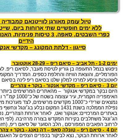
טיול עומק מאורגן לווייטנאם קמבודיה 28/10 – 14 ימים
ללא ימים חופשיים שתי ארוחות ביום, שייט
כפרי השבטים, סאפה, 3 טיסות פנימ
הידיים
סייגון - דלתת המקונג – מקדשי אנקור
ימים 1-2 - תל אביב – סיאם ריפ – 28-29 אוקטובר
ניפגש בנמל התעופה בן גוריון לטיסת מעבר, לסיאם ריפ. ל
הפורמליים, והוצאת הוויזה והחלפת כספים. המדריך המקומי 
לאוטובוס וניסע למרכז למלון שלנו בסיאם ריפ לינה בסיאם ר
יום 3 - סיאם ריפ – מקדשי אנקור - בוקר + צהריים
היום נבקר במקדשי אנגקור – מהאתרים המרשימים ביותר ב
האימפריה הקמרית,
נמצאים שרידי כ־1000 מקדשים מרשימים, לצד מ
באתרים המרכזיים: אנגקור ואט, לאחר ארוחת הצהריים, נס
הג׳ונגל משתלבים בקירות המקדש בצורה מרהיבה. (לפי הזמ
לרחוב הפאבים המפורסם , הלב הסוער של סיאם ריפ, (חזרה
יום 4 - סיאם ריפ – טונלה סאפ – דה נאנג - בוקר + צהריים