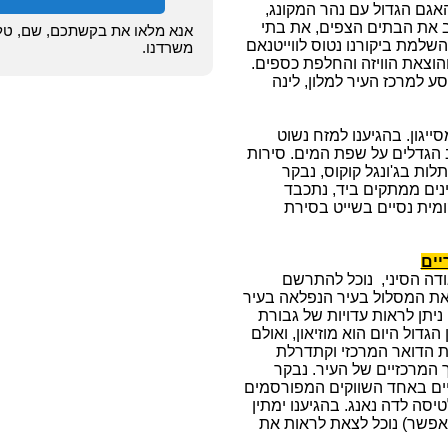
גם הגדול עם נהר המקונג,
ב את הבתים הצפים, את בתי
אנא מלאו את בקשתכם, שם, טלפו
השלמת ביקורנו נטוס לווייטנאם
משרדנו.
והוצאת הוויזה והחלפת כספים.
סע למרכז העיר למלון, לינה
ר נצא לכיוון העיירה מאי טאו כ-80 ק"מ מסייגון. בהגיענו למזח נשוט
ב הגדלים על שפת המים. סירות
ות בג'ונגל קוקוס, נבקר
ינים ממתקים ביד, נתכבד
ומית נסיים בשייט בסירת
דה הסיני, נוכל להתרשם
ת המסלול בעיר הנפלאה בעיר
ן ניתן לראות עדויות של גבורת
וייטנאם עד לסיומה בשנת 1975. הבניין הגדול היום הוא מוזיאון, ואולם
ת הדואר המרכזי וקתדרלת
 המרכזיים של העיר. נבקר
נסיים באחד השווקים המפורסמים
יסה לדה נאנג. בהגיענו ימתין
 יאפשר) נוכל לצאת לראות את