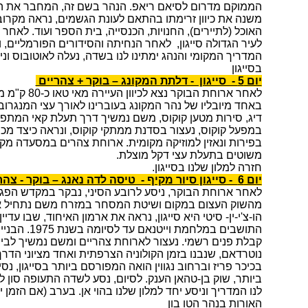
הממוקם מדרום לסיאם ריאפ. הנהר בשם זה, המחבר את הא
משנה את כיוון זרימתו בהתאם לעונת הגשמים, נראה מקרו
האוכל (לתיירים), החנויות, הכנסייה, בית הספר ועוד. לאחר 
לעיר הגדולה סייגון, לאחר הנחיתה והסידורים הפורמליים, 
המדריך המקומי והנהג ימתינו לנו בשדה, נעלה לאוטובוס וני
בסייגון
יום 5 - סייגון - דלתת המקונג – בוקר + צהריים
לאחר ארוחת הבוק
באחד מיובליו של נהר המקונג בעוברינו לאורך עצי המנגרו
דיג, סירות מטען קוקוס, משם נמשיך דרך תעלת קאי המתפתל
במפעל קוקוס, נעצור בסדנת ממתקי קוקוס, ונראה כיצד מכ
בפירות ונאזין למוזיקה מקומית. ארוחת צהרים במסעדה מק
משוטים בתעלת עצי דקל מוצלת.
חזרה למלון שלנו בסייגון.
יום 6 - סייגון סיור מקיף - טיסה לדה נאנג – בוקר - צהריים
לאחר ארוחת הבוקר, ניסע לרובע הסיני, נבקר במקדש הפגו
מהשוק העצום במקום ושיטת המסחר במזרח משם נתחיל א
הו-צ'י-ין- סיטי היא סייגון, נראה את ארמון האיחוד, שבו עדיי
התושבים במלחמת 
קבלת פנים רשמי. נעצור לארוחת צהריים ומשם נמשיך לבי
נוטרדאם, שנבנו בזמן הקולוניה הצרפתית ואחד מציוני הדרך
בכיכר פריז וברחוב נגווין הואה המפורסם ביותר בסייגון, 
ביותר, שוק בן-טהאן הענק. לסיום, נסע לשדה התעופה סון לט
לנו המדריך וניסע יחד למלון שלנו בהוי אן. בערב (אם הזמן
האורות בנהר הטו בון