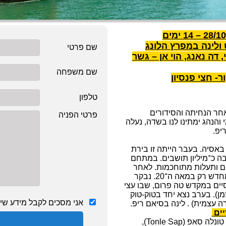
 ולינה במפרץ הלונג
שם פרטי
יות, האנוי, דה נאנג, הוי אן – גשר
שם משפחה
- חצי פנסיון
טלפון
אחר הנחיתה והסידורים
פרטי הפניה
והנהג ימתינו לנו בשדה, נעלה
יפ.
אסיה. בעבר הייתה זו בירת
 עיר עצומה בשטח של כ־1000 קמ״ר ובה כ־מיליון תושבים. במתחם
ערכות מים ותעלות מתוחכמות. לאחר
נפילת הממלכה בשנת 1431 המקום נבלע בג׳ונגל ונחשף מחדש רק במאה ה־20. נבקר
יים במקדש טה פרום, שבו עצי
ן). בערב נצא יחד בטוק-טוק
אני מסכים לקבל מידע שיוו
 עצמית) . לינה בסיאם ריפ.
לאחר ארוחת הבוקר, נצא לביקור בכפרים הצפים על האגם טונלה סאפ (Tonle Sap),