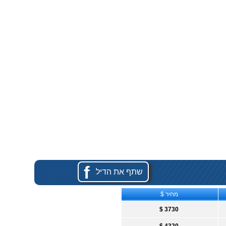
f
שתף את הדיל
מחיר $
$ 3730