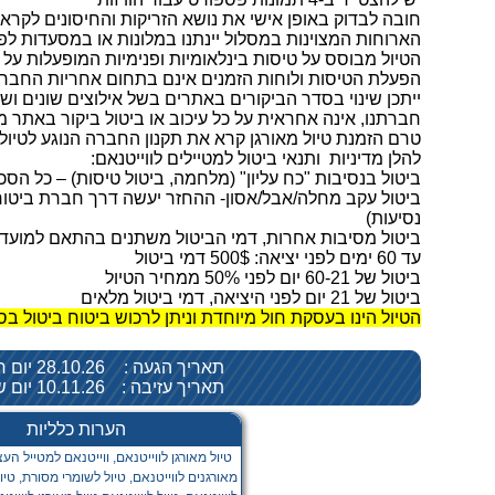
חובה לבדוק באופן אישי את נושא הזריקות והחיסונים לקראת
הארוחות המצוינות במסלול יינתנו במלונות או במסעדות לפ
הטיול מבוסס על טיסות בינלאומיות ופנימיות המופעלות על 
הפעלת הטיסות ולוחות הזמנים אינם בתחום אחריות החברה
ייתכן שינוי בסדר הביקורים באתרים בשל אילוצים שונים ושי
חברתנו, אינה אחראית על כל עיכוב או ביטול ביקור באתר מ
טרם הזמנת טיול מאורגן קרא את תקנון החברה הנוגע לטיולי
להלן מדיניות ותנאי ביטול למטיילים לווייטנאם:
ביטול בנסיבות "כח עליון" (מלחמה, ביטול טיסות) – כל הסכ
ביטול עקב מחלה/אבל/אסון- ההחזר יעשה דרך חברת ביטוח
נסיעות)
ביטול מסיבות אחרות, דמי הביטול משתנים בהתאם למוע
עד 60 ימים לפני יציאה: 500$ דמי ביטול
ביטול של 60-21 יום לפני 50% ממחיר הטיול
ביטול של 21 יום לפני היציאה, דמי ביטול מלאים
הטיול הינו בעסקת חול מיוחדת וניתן לרכוש ביטוח ביטול בסך 250 ₪ עד 21 יום לפני יצ
תאריך הגעה :
28.10.26 יום רביעי
תאריך עזיבה :
10.11.26 יום שלישי
הערות כלליות
טיול מאורגן לווייטנאם, ווייטנאם למטייל העצ
מאורגנים לווייטנאם, טיול לשומרי מסורת, טיו