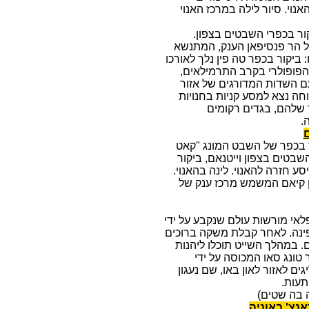
נוי. סיור לילה במרכז האנוי
ור בכפרי השבטים בצפון.
על הר פנסיפאן הענק, המתנשא
) כמו: ביקור בכפר טה פין נלך לאורכו
הפופולרי בקרב התרמילאים,
ם השדות המדורגים של אזור
חה נצא למסע קניות בחנויות
 שלהם, בגדים רקומים
.
ר בכפר של השבט המונג "קאט
בטים בצפון וייטנאם, ביקור
 חזרה להאנוי. לינה בהאנוי.
אן קיאם המשמש מרכז ענק של
פלאי מורשות עולם שנקבע על ידי
ספינה. לאחר קבלת משקה ברוכים
 במהלך השייט תוכלו ליהנות
טונג סאו המכוסה על ידי
ים לאזור לאון באו, שם נעגון
ה בה שטים)