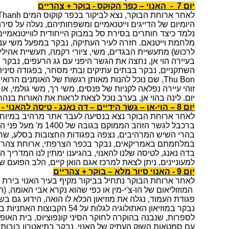
יום 7 - האנוי – כפר הקוקס - בוקר + צהריים
היומיום של הדייגים וייטנאמיים ומשפחותיהם, נעלה על סיר
נלמד כיצד חותרים בסירת סל במבוק הייחודית לווייטנאמיי
מלחמת וייטנאם. חזרה לעיר העתיקה, נבקר במפעל משי ענק
לרכוש) מתעשיית הבגדים, משי, ציורי רקמה, תעשיית אהילי
בעיירה הוי אן, נחצה את הגשר היפני עם גג הרעפים, נבקר
השתקניים, נבקר בבתים עתיקים ובתי מסחר, בפגודה סינית, 
Thu Bon, שם נוכל להנות מאותן רגשות של האומנים הרוא
זוהי עיירה נפלאה לקניות של פנסים, משי רך, משי גולמי, א
יום. לינה בהוי אן, בערב נוכל לצאת לראות את האורות בנהר ט
יום 8 – הוי-אן – גשר הידיים – דה נאנג - טיסה להאנוי - בוקר + צהריים
לאחר ארוחת הבוקר נצא בנסיעה לעבר אתר מרהיב במיוחד
ברכבל לגשר הזהב הממוקם 
בהרי השיש המרהיבים, נצפה בפגודות החצובות בסלע, שחל
במלחמתם באמריקאים, נבקר בכפר הצרפתי, ארוחת צהריים
בדה נאנג, לטיסה שלנו להאנוי, בהגיענו ימתין לנו המדריך המ
למעוניינים, ניתן לצאת למרכז אגם הואן קיים, הלב הפועם של
יום 9 - האנוי סיור מלא – בוקר + צהריים
לאחר ארוחת הבוקר נתחיל בביקור מקיף בעיר האנוי בירת 
המוזוליאום של הו-צ'י-מין או כפי שהוא נקרא אבי האומה, 
פגודת העמוד, נגלה את מוזיאון הכלא לו הואה, הידוע גם בש
נבקר במוזיאון האתולוגיה לגלות על 
לספרות, שנבנה בהוקרה לחוקר הסיני קונפוציוס, בית האופ
עם סמטאות השוק העתיק של האנוי, נבקר בתיאטרון בובות 