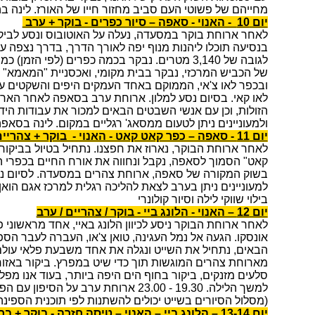
מחייהם של פשוטי העם סביב מחזור חייו של האורז. לינה בהא
יום 10 - האנוי - סאפה – סיור כפרים - בוקר + ערב
לאחר ארוחת בוקר במסעדה, נעלה על האוטובוס ונסע לביק
בנסיעה תוכלו ליהנות מנוף יפה לאורך הדרך, בדרך נצפה 
לגובה של 3,140 מטרים. נבקר בכמה כפרים (לפי הזמן
של הכביש המרכזי, נבקר בבית מקומי, ואכסניית "המאמא" 
ובכפר לאו צ'אי, הממוקם באחד העמקים היפים והשקטים ע
לאו קאי. בסיום נסע למלון. ארוחת ערב בסאפה לאחר הארו
הזולות, וכן עם אנשי השבטים הבאים למכור את עבודות היד
ולמעוניינים ניתן לטעום ממסאג' רגליים במקום. לינה בסאפה
יום 11 - סאפה – כפר קאט קאט - האנוי - בוקר + צהריים
לאחר ארוחת הבוקר, נארוז את חפצנו. נתחיל בטיול בביקו
קאט" הסמוך לסאפה, נקבל ונחווה את אורח החיים בכפרי הש
בשוק המקורה של סאפה, ארוחת צהרים במסעדה. לסיום ניסע
למעוניינים ניתן בערב לצאת להליכה רגלית למרכז אגם הו
בילוי שווקי לילה וסיור קולונרי
יום 12 – האנוי - הלונג ביי - בוקר / צהריים / ערב
לאחר ארוחת הבוקר ניסע לכיוון הלונג באיי, אחד מראשוני 
אונסקו. הגעה אל נמל העגינה, טואן צ'או, העברה לעבר ה
הבאים, נתחיל את השייט ונגלה את אחד משבעת פלאי עולם.
מארוחת צהרים המוגשות תוך כדי שיט במפרץ. ביקור באזור 
סלעים מזנקים, ביקור בחוף הים היפה ביותר, בעוד אנו מפליג
למשך הלילה. 19.30 - 23.00 ארוחת ערב על הסיפון עם הפתעות.
(מסלול הסיורים בשייט יכולים להשתנות לפי תוכנית הספינ
יום 13-14 – הלונג ביי – האנוי – טיסה חזרה - בוקר + בראנצ' באוניה