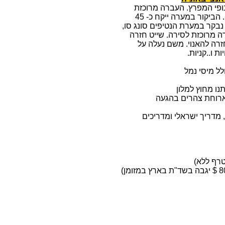
ופי המפרץ. העברה מרוכזת
למערת סונג סוט, נעלה כ - 100 מדרגות עד הכניסה למערה. הביקור במערה ייקח כ- 45
נבקר במערת הנטיפים סונג סו,
ה מרוכזת לסירה. שייט חזרה
ליקאן. ארוחת בראצ' והתארגנות ליציאה 12.00 -חזרה להאנוי. משם נעלה על
ות ו..קניות.
לל מיסי נמל
נו מחוץ למלון
 ארוחת צהרים בהגעה
, מדריך ישראלי ומדריכים
טרף ללא)