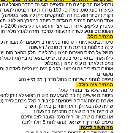
נתחיל את הבוקר עם תה ומאפים מוגשת בחדר האוכל עם נ
דקות (הסיור הוא בחירה ולמתקשים ניתן להישאר בספינה). 
אחד ממערות הנטיפים הגדולות ביותר במפרץ הא-לונג. חזר
למפרץ פ
האוטובוס ונסע לשדה התעופה לטיסה חזרה לארץ מלאי חווי
המחיר כולל:
טיסות בינלאומיות + טיסות פנימיות בווייטנאם ולקמבודיה כו
לינה במלונות בדרגת תיירות טובה / ראשונה
הטיול על בסיס האירוח המצוין בכול יום, חלק מהארוחות יינת
לילה אחד בתא פרטי בספינת שייט בהאלונג ביי (זוגי) כולל
כניסות לאתרים ע”פ המצוין במסלול
אוטובוס תיירים נח וממוזג, בקבוק מים מינרליים לאדם ליום
מקומיים
טיפים לנותני השירותים בחול מדריך מקומי + נהג
המחיר אינו כולל:
כל מה שלא צוין במחיר כולל
ביטוחים אישיים (חובה להגיע עם ביטוח רפואי לא ניתן להצ
אשרת כניסה אחת לווייטנאם / קמבודיה כולל מכתב לויזה (80 $ יגבה בשד"ת בארץ במזומן)
שתיה קלה במהלך הארוחות וכן במהלך השייט
שירותים אחרים שאינם מוזכרים בהצעה זו
אנו בטוחים שהטיול יהיה מעל ומעבר לצפיותיכם
טיפים למדריך הישראלי (נהוג לתת 5 דולר ליום)
מה חשוב לדעת:
יש להצטייד ב-4 תמונות פספורט עבור הוויזות