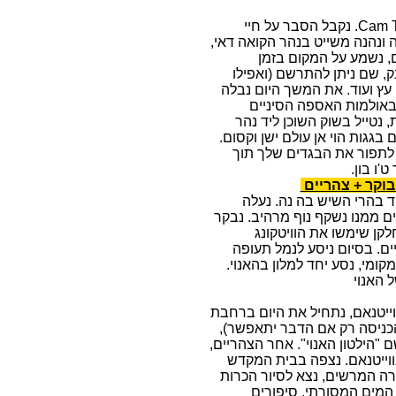
לאחר ארוחת הבוקר, נצא לביקור בכפר קוקוס המים Cam Thanh. נקבל הסבר על חיי
ה ונהנה משייט בנהר הקואה דאי,
ם, נשמע על המקום בזמן
, שם ניתן להתרשם (ואפילו
 עץ ועוד. את המשך היום נבלה
 באולמות האספה הסיניים
נטייל בשוק השוכן ליד נהר
ים בגגות הוי אן עולם ישן וקסום.
ו לתפור את הבגדים שלך תוך
'ו בון.
 בהרי השיש בה נה. נעלה
בגובה של 1400 מ' מעל פני הים ממנו נשקף נוף מרהיב. נבקר
קן שימשו את הוויטקונג
. בסיום ניסע לנמל תעופה
קומי, נסע יחד למלון בהאנוי.
 האנוי
וייטנאם, נתחיל את היום ברחבת
(הכניסה רק אם הדבר יתאפשר),
ם "הילטון האנוי". אחר הצהריים,
54 הקבוצות האתניות בווייטנאם. נצפה בבית המקדש
רה המרשים, נצא לסיור הכרות
המים המסורתי. סיפורים