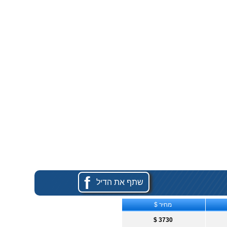
f
שתף את הדיל
מחיר $
$ 3730