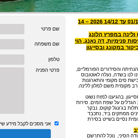
חנוכה 01/12 עד 14/12 2026 – 14
שם פרטי
 ולינה במפרץ הלונג
מקדשי אנקור, כפרי השבטים, סאפה, 3 טיסות פנימיות, דה נאנג, הוי
שם משפחה
קור במקונג ובסייגון
טלפון
 הנחיתה והסידורים הפורמליים,
פרטי הפניה
ו לנו בשדה, נעלה לאוטובוס
כישת סים מקומי והתארגנות
רב מקומית משם למלון ללינה.
ר נצא לכיוון העיירה מאי טאו כ-80 ק"מ מסייגון. בהגיענו למזח נשוט
ב הגדלים על שפת המים. סירות
ות בג'ונגל קוקוס, נבקר
ינים ממתקים ביד, נתכבד
ומית נסיים בשייט בסירת
אני מסכים לקבל מידע שיוו
דה הסיני, נוכל להתרשם