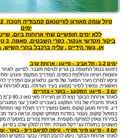
טיול עומק מאורגן לווייטנאם קמבודיה
ימים
ללא ימים חופשיים שתי ארוחות ביום, שייט
ביקור 
אן, גשר הידיים , עליה ברכבל בהרי השיש, בי
ימים 1-2 - תל אביב – סייגון - ארוחת ערב
ניפגש בנמל התעופה בן גוריון לטיסת מעבר, לסייגון. לאחר
והוצאת הוויזה והחלפת כספים. המדריך המקומי והנהג ימתינ
וניסע למרכז העיר הסוער של סייגון. נתארגן עם המדריך לר
ראשונית. נמשיך לסיור ממונע בעיר הגדולה. נצא לארוחת ע
יום 3 - סייגון המקונג – בוקר + צהריים
לאחר ארוחת הבוק
באחד מיובליו של נהר המקונג בעוברינו לאורך עצי המנגרו
דיג, סירות מטען קוקוס, משם נמשיך דרך תעלת קאי המתפתל
במפעל קוקוס, נעצור בסדנת ממתקי קוקוס, ונראה כיצד מכ
בפירות ונאזין למוזיקה מקומית. ארוחת צהרים במסעדה מק
משוטים בתעלת עצי דקל מוצלת. חזרה למלון שלנו בסייגון.
יום 4 - סייגון סיור מקיף - טיסה לסיאם ריפ – בוקר - ערב
לאחר ארוחת הבוקר, ניסע לרובע הסיני, נבקר במקדש הפגו