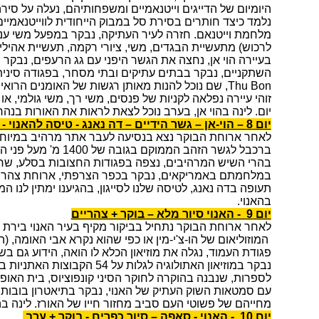
היומיום של הדייגים וייטנאמיים ומשפחותיהם, נעלה על סיר
נלמד כיצד חותרים בסירת סל במבוק הייחודית לווייטנאמיי
מלחמת וייטנאם. חזרה לעיר העתיקה, נבקר במפעל משי ענק
לרכוש) מתעשיית הבגדים, משי, ציורי רקמה, תעשיית אהילי
בעיירה הוי אן, נחצה את הגשר היפני עם גג הרעפים, נבקר
השתקניים, נבקר בבתים עתיקים ובתי מסחר, בפגודה סינית, 
Thu Bon, שם נוכל להנות מאותן רגשות של האומנים הרוא
זוהי עיירה נפלאה לקניות של פנסים, משי רך, משי גולמי, א
יום. לינה בהוי אן, בערב נוכל לצאת לראות את האורות בנהר ט
יום 8 – הוי-אן – גשר הידיים – דה נאנג - טיסה להאנוי - בוקר + צהריים
לאחר ארוחת הבוקר נצא בנסיעה לעבר אתר מרהיב במיוחד
ברכבל לגשר הזהב הממוקם 
בהרי השיש המרהיבים, נצפה בפגודות החצובות בסלע, שחלק
במלחמתם באמריקאים, נבקר בכפר הצרפתי, ארוחת צהריים
תעופה בדה נאנג, לטיסה שלנו לסייגון, בהגיענו ימתין לנו ה
בהאנוי.
יום 9 - האנוי סיור מלא – בוקר + צהריים
לאחר ארוחת הבוקר נתחיל בביקור מקיף בעיר האנוי בירת 
המוזוליאום של הו-צ'י-מין או כפי שהוא נקרא אבי האומה, 
פגודת העמוד, נגלה את מוזיאון הכלא לו הואה, הידוע גם בש
נבקר במוזיאון האתולוגיה לגלות על 
לספרות, שנבנה בהוקרה לחוקר הסיני קונפוציוס, בית האופ
עם סמטאות השוק העתיק של האנוי, נבקר בתיאטרון בובות 
מחייהם של פשוטי העם סביב מחזור חייו של האורז. לינה בהא
יום 10 - האנוי - סאפה – סיור כפרים - בוקר + ערב