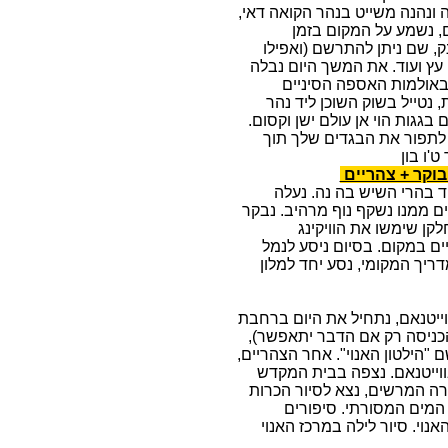
ה ונהנה משייט בנהר הקואה דאי,
ם, נשמע על המקום בזמן
, שם ניתן להתרשם (ואפילו
 עץ ועוד. את המשך היום נבלה
 באולמות האספה הסיניים
נטייל בשוק השוכן ליד נהר
ים בגגות הוי אן עולם ישן וקסום.
ו לתפור את הבגדים שלך תוך
'ו בון
 בהרי השיש בה נה. נעלה
בגובה של 1400 מ' מעל פני הים ממנו נשקף נוף מרהיב. נבקר
ן שימשו את הוויקינג
 במקום. בסיום ניסע לנמל
מדריך המקומי, נסע יחד למלון
וייטנאם, נתחיל את היום ברחבת
(הכניסה רק אם הדבר יתאפשר),
ם "הילטון האנוי". אחר הצהריים,
54 הקבוצות האתניות בווייטנאם. נצפה בבית המקדש
רה המרשים, נצא לסיור הכרות
המים המסורתי. סיפורים
נוי. סיור לילה במרכז האנוי