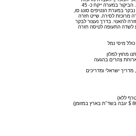
למערת סונג סוט, נעלה כ - 100 מדרגות עד הכניסה למערה. הביקור במערה ייקח כ- 45
נבקר במערת הנטיפים סונג סו,
ה מרוכזת לסירה. שייט חזרה
פליקאן. ארוחת בראצ' והתארגנות ליציאה 12.00 -חזרה להאנוי. בדרך נעצור לבקר
ע לשדה התעופה לטיסה חזרה
נו מחוץ למלון
 ארוחת צהרים בהגעה
, מדריך ישראלי ומדריכים
טרף ללא)