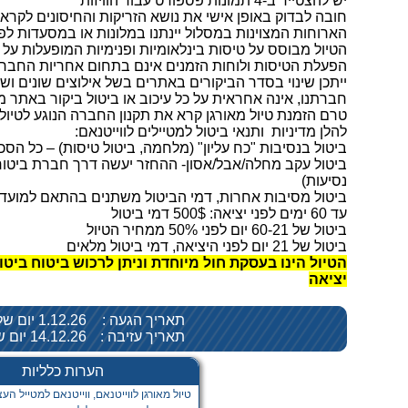
יש להצטייד ב-4 תמונות פספורט עבור הוויזות
חובה לבדוק באופן אישי את נושא הזריקות והחיסונים לקראת
הארוחות המצוינות במסלול יינתנו במלונות או במסעדות לפ
הטיול מבוסס על טיסות בינלאומיות ופנימיות המופעלות על 
הפעלת הטיסות ולוחות הזמנים אינם בתחום אחריות החברה
ייתכן שינוי בסדר הביקורים באתרים בשל אילוצים שונים ושי
חברתנו, אינה אחראית על כל עיכוב או ביטול ביקור באתר מ
טרם הזמנת טיול מאורגן קרא את תקנון החברה הנוגע לטיולי
להלן מדיניות ותנאי ביטול למטיילים לווייטנאם:
ביטול בנסיבות "כח עליון" (מלחמה, ביטול טיסות) – כל הסכ
ביטול עקב מחלה/אבל/אסון- ההחזר יעשה דרך חברת ביטוח
נסיעות)
ביטול מסיבות אחרות, דמי הביטול משתנים בהתאם למוע
עד 60 ימים לפני יציאה: 500$ דמי ביטול
ביטול של 60-21 יום לפני 50% ממחיר הטיול
ביטול של 21 יום לפני היציאה, דמי ביטול מלאים
יציאה
תאריך הגעה :
1.12.26 יום שלישי
תאריך עזיבה :
14.12.26 יום שני
הערות כלליות
טיול מאורגן לווייטנאם, ווייטנאם למטייל העצ