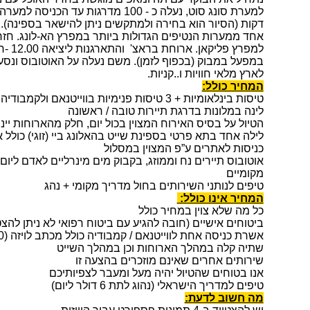
דקות (הסיור הוא בחירה ולמתקשים ניתן להישאר בספינה). 
אחד ממערות הנטיפים הגדולות ביותר במפרץ הא-לונג. חזר
למפרץ 
במפעל במבוק (בכפוף לזמן). משם נעלה על האוטובוס ונס
לארץ מלאי חוויות ו..קניות.
המחיר כולל:
טיסות בינלאומיות + 3 טיסות פנימיות בווייטנאם ולקמבודיה כולל מיסי נמל
לינה במלונות בדרגת תיירות טובה / ראשונה
הטיול על בסיס האירוח המצוין בכול יום, חלק מהארוחות יינת
לילה אחד בתא פרטי בספינת שייט בהאלונג ביי (זוגי) כולל
כניסות לאתרים ע”פ המצוין במסלול
אוטובוס תיירים נח וממוזג, בקבוק מים מינרליים לאדם ליום
מקומיים
טיפים לנותני השירותים בחול מדריך מקומי + נהג
המחיר אינו כולל:
כל מה שלא צוין במחיר כולל
ביטוחים אישיים (חובה להגיע עם ביטוח רפואי לא ניתן להצ
אשרת כניסה אחת לווייטנאם / קמבודיה כולל מכתב לויזה (80 $ יגבה בשד"ת בארץ במזומן)
שתיה קלה במהלך הארוחות וכן במהלך השייט
שירותים אחרים שאינם מוזכרים בהצעה זו
אנו בטוחים שהטיול יהיה מעל ומעבר לצפיותיכם
טיפים למדריך הישראלי (נהוג לתת 6 דולר ליום)
מה חשוב לדעת: