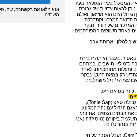
ת המסלול בעיר הנפלאה בעיר
ן ניתן לראות עדויות של גבורת
אנא מלאו את בקשתכם, שם, טלפו
וייטנאם עד לסיומה בשנת 1975. הבניין הגדול היום הוא מוזיאון, ואולם
משרדנו.
ת הדואר המרכזי וקתדרלת
 המרכזיים של העיר. נבקר
נסיים באחד השווקים המפורסמים
יך למלון . ארוחת ערב
אסיה. בעבר הייתה זו בירת
 עיר עצומה בשטח של כ־1000 קמ״ר ובה כ־מיליון תושבים. במתחם
ערכות מים ותעלות מתוחכמות. לאחר
נפילת הממלכה בשנת 1431 המקום נבלע בג׳ונגל ונחשף מחדש רק במאה ה־20. נבקר
בו עצי הג׳ונגל משתלבים
 לינה בסיאם ריפ.
לאחר ארוחת הבוקר, נצא לביקור בכפרים הצפים על האגם טונלה סאפ (Tonle Sap),
גם הגדול עם נהר המקונג,
ב את הבתים הצפים, את בתי
 השלמת ביקורנו נטוס לדה נאנג.
ות בנהר ט'ו בון
לאחר ארוחת הבוקר, נצא לביקור בכפר קוקוס המים Cam Thanh. נקבל הסבר על חיי