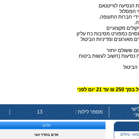
 הנסיעה לווייטנאם
י המסלול
ידי חברות התעופה.
.
קולים מקצועיים
סוים כמפורט מסיבות כח עליון
ם מאורגנים ומדיניות הביטול
ום ששולם יוחזר
 נסיעות (חשוב לעשות ביטוח
ד הביטול
הטיול הינו בעסקת חול מיוחדת וניתן לרכוש ביטוח ביטול בסך 250 ₪ עד 21 יום לפני
מספר לילות :
13
הרכב
מאי, טיולים
אדם בחדר זוגי