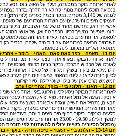
לאחר ארוחת בוקר במסעדה, נעלה על האוטובוס ונסע לביק
בנסיעה תוכלו ליהנות מנוף יפה לאורך הדרך, בדרך נצפה 
לגובה של 3,140 מטרים. נבקר בכמה כפרים (לפי הזמן
העמקים היפים והשקטים עם השדות המדורגים של סאפה, המ
אנשי רד דאו, נתרשם מהחיים של עמי השבטים, ביקור בבית
והזמן יאפשר, נמשיך לכיוון הכפר טה ואן, של אנשי המונג 
לסאפה. ארוחת ערב בסאפה לאחר הארוחה נצא למסע קניות ב
השבטים הבאים למכור את עבודות היד שלהם, בגדים רקומים.
ממסאג' רגליים במקום. לינה בסאפה.
יום 11 - סאפה – כפר קאט קאט - האנוי - בוקר + צהריים
לאחר ארוחת הבוקר, נארוז את חפצנו. לאחר מכן, נתחיל בטי
לאורכו של הכביש המרכזי, נבקר בבית מקומי, ואכסניית "ה
התרמילאים, ביקור בשוק המקורה של סאפה, ארוחת צהרים
לכיוון חזרה להאנוי. לינה בהאנוי. למעוניינים ניתן בערב לצ
המשמש מרכז ענק של בילוי שווקי לילה וסיור קולונרי
יום 12 – האנוי - הלונג ביי - בוקר / צהריים / ערב
לאחר ארוחת הבוקר ניסע לכיוון הלונג באיי, אחד מראשוני 
אונסקו. הגעה אל נמל העגינה, טואן צ'או, העברה לעבר ה
הבאים, נתחיל את השייט ונגלה את אחד משבעת פלאי עולם.
מארוחת צהרים המוגשות תוך כדי שיט במפרץ. ביקור באזור 
סלעים מזנקים, ביקור בחוף הים היפה ביותר, בעוד אנו מפליג
למשך הלילה. 19.30 - 23.00 ארוחת ערב על הסיפון עם הפתעות.
(מסלול הסיורים בשייט יכולים להשתנות לפי תוכנית ה
יום 13-14 – הלונג ביי – האנוי – טיסה חזרה - בוקר + בראנצ' באוניה
נתחיל את הבוקר עם תה ומאפים מוגשת בחדר האוכל עם נ