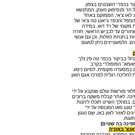
ור בכפרי השבטים בצפון.
על הר פנסיפאן הענק, המתנשא
) כמו: לאו צ'אי, הממוקם באחד
פל והכפר ג'יאנג טה צ'אי של
 מקומי של רד דאו. במידה
השחורים עד לכביש הראשי, חזרה
חנויות הזולות, וכן עם אנשי
 הלמעוניינים ניתן לטעום
ול בביקור בכפר טה פין נלך
מאמא" הפופולרי בקרב
 במסעדה מקומית. לסיום ניסע
את להליכה רגלית למרכז אגם הואן
פלאי מורשות עולם שנקבע על ידי
ספינה. לאחר קבלת משקה ברוכים
 במהלך השייט תוכלו ליהנות
טונג סאו המכוסה על ידי
ים לאזור לאון באו, שם נעגון
ספינה בה שטים)
ופי המפרץ. העברה מרוכזת