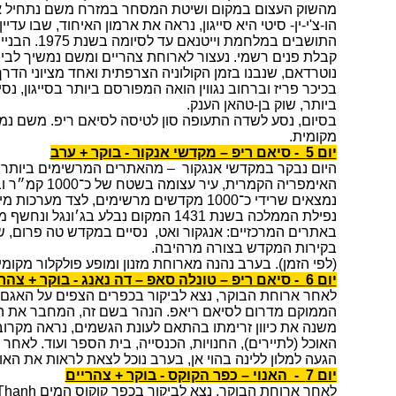
מהשוק העצום במקום ושיטת המסחר במזרח משם נתחיל א
הו-צ'י-ין- סיטי היא סייגון, נראה את ארמון האיחוד, שבו עדיי
התושבים במלחמת 
קבלת פנים רשמי. נעצור לארוחת צהריים ומשם נמשיך לבי
נוטרדאם, שנבנו בזמן הקולוניה הצרפתית ואחד מציוני הדרך
בכיכר פריז וברחוב נגווין הואה המפורסם ביותר בסייגון, 
ביותר, שוק בן-טהאן הענק.
בסיום, נסע לשדה התעופה סון לטיסה לסיאם ריפ. משם נמש
מקומית.
יום 5 - סיאם ריפ – מקדשי אנקור - בוקר + ערב
היום נבקר במקדשי אנגקור – מהאתרים המרשימים ביותר ב
האימפריה הקמרית,
נמצאים שרידי כ־1000 מקדשים מרשימים, לצד מ
באתרים המרכזיים: אנגקור ואט, נסיים במקדש טה פרום, ש
בקירות המקדש בצורה מרהיבה.
(לפי הזמן). בערב נהנה מארוחת מזנון ומופע פולקלור מקומי.
יום 6 - סיאם ריפ – טונלה סאפ – דה נאנג - בוקר + צהריים
הממוקם מדרום לסיאם ריאפ. הנהר בשם זה, המחבר את הא
משנה את כיוון זרימתו בהתאם לעונת הגשמים, נראה מקרו
האוכל (לתיירים), החנויות, הכנסייה, בית הספר ועוד. לאחר
הגעה למלון ללינה בהוי אן, בערב נוכל לצאת לראות את האור
יום 7 - האנוי – כפר הקוקס - בוקר + צהריים