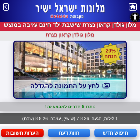
נגישות
מלון גולדן קראון נצרת שישבת ילד חינם עזיבה במוצש
מלון גולדן קראון נצרת
20%
הנחה
לחץ על התמונה להגדלה
נותרו 5 חדרים למבצע זה !
1 לילות, הגעה: 7.8.26 (שישי), עזיבה: 8.8.26 (שבת)
חיפוש חדש
חוות דעת
הערות חשובות