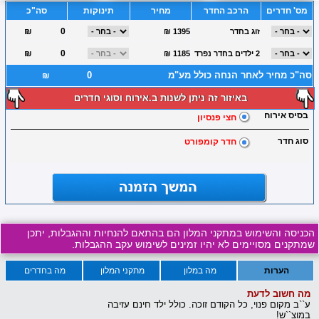
מס' חדרים
הרכב החדר
מחיר
תינוקות
סה"כ
₪
זוג בחדר
₪ 1395
₪
2 ילדים בחדר נפרד
₪ 1185
סה"כ מחיר לאחר הנחה כולל מע"מ
₪
באיזור זה ניתן לשנות ב.אירוח וסוגי חדרים
בסיס אירוח
חצי פנסיון
סוג חדר
חדר קומפורט
הכניסה והשימוש במתקני המלון הם בהתאם להנחיות וההגבלות, יתכן
שמתקנים מסויימים לא יהיו זמינים לשימוש עקב ההגבלות.
הערות
מה במלון
מתקני המלון
מה בחדרים
מה חשוב לדעת
ע``ב מקום פנוי, כל הקודם זוכה. כולל ילד חינם עזיבה
במוצ``ש!