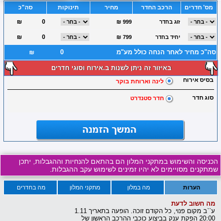
מס' חדרים
הרכב החדר
מחיר
תינוקות
סה"כ
₪
זוג בחדר
₪ 999
₪
יחיד בחדר
₪ 799
סה"כ מחיר לאחר הנחה כולל מע"מ
₪
באיזור זה ניתן לשנות ב.אירוח וסוגי חדרים
בסיס אירוח
לינה וארוחת בוקר
סוג חדר
חדר סטנדרט
הכניסה והשימוש במתקני המלון הם בהתאם להנחיות וההגבלות, יתכן
שמתקנים מסויימים לא יהיו זמינים לשימוש עקב ההגבלות.
הערות
מה במלון
מתקני המלון
מה בחדרים
מה חשוב לדעת
ע``ב מקום פנוי, כל הקודם זוכה. הופעה בתאריך 1.11
20:00 הפקת ענק בביצוע כוכבי ההרכב הראשון של