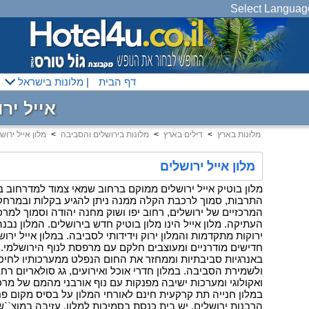
Select Languag
דף הבית
|
מלונות בישראל
אייל ירושלים 2 לילות ראש הש
מלונות בארץ
<
דילים בארץ
<
מלונות בירושלים והסביבה
<
מלון אייל ירוש
מלון אייל ירושלים
מלון בוטיק אייל ירושלים ממוקם ברחוב שמאי צמוד למדרחוב בן
התרבות, סמוך לרכבת הקלה ממנה ניתן להגיע בקלות ובמרח
המרכזיים של ירושלים, רחוב יפו ושוק מחנה יהודה וסמוך למרכז
העתיקה. מלון אייל הינו מלון בוטיק חדש בירושלים. המלון נבנה
חדישים מודרניים ומעוצבים חלקם עם מרפסת לנוף הירושלמי
באנרגיות סביבתיות וממחזר את החום הנפלט ממערכותיו לחיסכ
ולשמירת הסביבה. במלון חדרי אוכל ואירועים, גג סולאריום רחב 
ואקולוגי ומערכות ישיבה מפנקות עם נוף אורבני מהמם של מרכז
במלון חנייה תת קרקעית חינם לאורחי המלון על בסיס מקום פנו
הרבנות ירושלים. יש בית כנסת בסמיכות למלון. עזיבה במוצ``