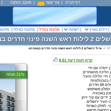
דף הבית
|
צור קשר
|
מעקב הזמנה
|
|
דילים בארץ
|
רשתות
|
מלונות בחו"ל
|
מלונות באילת
|
מלונו
נה פינוי חדרים בצאת חג
לים
<
אייל ירושלים 2 לילות ראש השנה פינוי חדרים בצאת חג
קרא חוות דעת 8.61
 יהודה עם חיי
ק הליכה מהאתרים
21% הנחה
 חיי הלילה והעיר
 בטכנולוגיות
ירוקות מתקדמות והמלון ירוק וידידותי לסביבה. במלון אייל ירושלים 68 חדרים
. המלון משתמש
ון באנרגיה
ידיים עם קיר ירוק
 העיר ירושלים.
י. למלון כשרות
ש בתיאום מראש