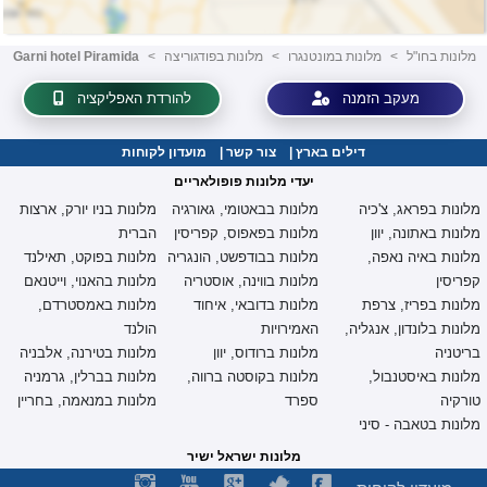
מלונות בחו"ל
<
מלונות במונטנגרו
<
מלונות בפודגוריצה
<
Garni hotel Piramida
מעקב הזמנה
להורדת האפליקציה
דילים בארץ
|
צור קשר
|
מועדון לקוחות
יעדי מלונות פופולאריים
מלונות בפראג, צ'כיה
מלונות בבאטומי, גאורגיה
מלונות בניו יורק, ארצות
מלונות באתונה, יוון
מלונות בפאפוס, קפריסין
הברית
מלונות באיה נאפה,
מלונות בבודפשט, הונגריה
מלונות בפוקט, תאילנד
קפריסין
מלונות בווינה, אוסטריה
מלונות בהאנוי, וייטנאם
מלונות בפריז, צרפת
מלונות בדובאי, איחוד
מלונות באמסטרדם,
מלונות בלונדון, אנגליה,
האמירויות
הולנד
בריטניה
מלונות ברודוס, יוון
מלונות בטירנה, אלבניה
מלונות באיסטנבול,
מלונות בקוסטה ברווה,
מלונות בברלין, גרמניה
טורקיה
ספרד
מלונות במנאמה, בחריין
מלונות בטאבה - סיני
מלונות ישראל ישיר