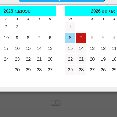
אוגוסט
2026
ספטמבר
2026
לונות בחו"ל
<
מלונות בגאורגיה
<
מלונות בבאטומי
<
שם המלון : Royal Palace Hotel
ג
ד
ה
ו
ש
א
ב
ג
ד
ה
3
2
1
1
10
9
8
7
6
8
7
6
5
4
17
16
15
14
13
15
14
13
12
11
מה במלון
פרטי המל
24
23
22
21
20
22
21
20
19
18
30
29
28
27
29
28
27
26
25