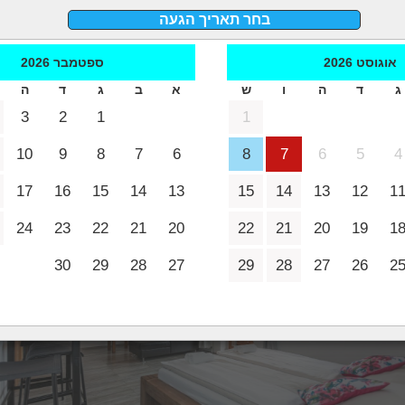
בחר תאריך הגעה
 בחו"ל
<
מלונות באוסטריה
<
מלונות בזלצבורג
<
שם המלון : Landgasthof Fürstenbrunn
אוגוסט
2026
ספטמבר
2026
ג
ד
ה
ו
ש
א
ב
ג
ד
ה
3
2
1
1
10
9
8
7
6
8
7
6
5
4
מה במלון
פרטי המל
17
16
15
14
13
15
14
13
12
1
24
23
22
21
20
22
21
20
19
1
30
29
28
27
29
28
27
26
2