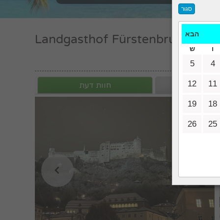
הבא
Landgasthof Fürstenbrunn
ו
ש
5
4
12
11
ון, והחדרים
חוות דעת
19
18
26
25