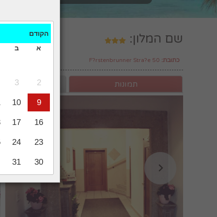
מלונות
הקודם
שם המלון:
א
ב
כתובת:
F?rstenbrunner Stra?e 50
3
2
תמונות
מיקום
1
10
9
8
17
16
5
24
23
31
30