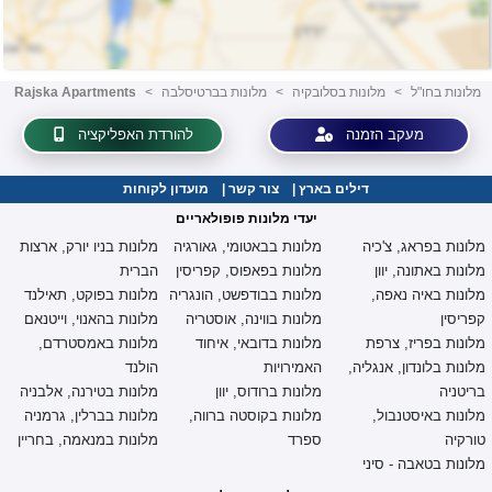
מלונות בחו"ל
<
מלונות בסלובקיה
<
מלונות בברטיסלבה
<
Rajska Apartments
מעקב הזמנה
להורדת האפליקציה
דילים בארץ
|
צור קשר
|
מועדון לקוחות
יעדי מלונות פופולאריים
מלונות בפראג, צ'כיה
מלונות בבאטומי, גאורגיה
מלונות בניו יורק, ארצות
מלונות באתונה, יוון
מלונות בפאפוס, קפריסין
הברית
מלונות באיה נאפה,
מלונות בבודפשט, הונגריה
מלונות בפוקט, תאילנד
קפריסין
מלונות בווינה, אוסטריה
מלונות בהאנוי, וייטנאם
מלונות בפריז, צרפת
מלונות בדובאי, איחוד
מלונות באמסטרדם,
מלונות בלונדון, אנגליה,
האמירויות
הולנד
בריטניה
מלונות ברודוס, יוון
מלונות בטירנה, אלבניה
מלונות באיסטנבול,
מלונות בקוסטה ברווה,
מלונות בברלין, גרמניה
טורקיה
ספרד
מלונות במנאמה, בחריין
מלונות בטאבה - סיני