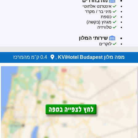
מה בחדרים
אינטרנט אלחוטי
מיני בר / מקרר
כספת
מגהץ (בקשה)
טלוויזיה
שירותי המלון
לוקרים
מפה מלון KViHotel Budapest
,
0.4 ק"מ מהמרכז