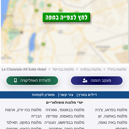
מלונות בחו"ל
<
מלונות בבלגיה
<
מלונות בבריסל
<
Le Chatelain All Suite Hotel
מעקב הזמנה
להורדת האפליקציה
דילים בארץ
|
צור קשר
|
מועדון לקוחות
יעדי מלונות פופולאריים
מלונות בפראג, צ'כיה
מלונות בבאטומי, גאורגיה
מלונות בניו יורק, ארצות
מלונות באתונה, יוון
מלונות בפאפוס, קפריסין
הברית
מלונות באיה נאפה,
מלונות בבודפשט, הונגריה
מלונות בפוקט, תאילנד
קפריסין
מלונות בווינה, אוסטריה
מלונות בהאנוי, וייטנאם