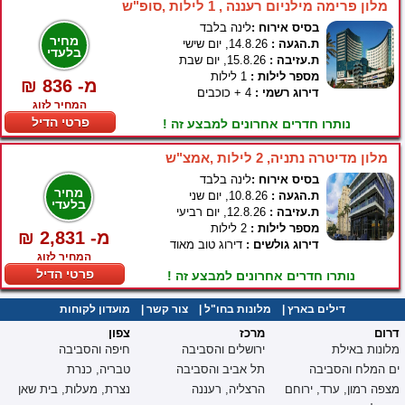
מלון פרימה מילניום רעננה , 1 לילות ,סופ"ש
בסיס אירוח :
לינה בלבד
מחיר
ת.הגעה :
14.8.26, יום שישי
בלעדי
ת.עזיבה :
15.8.26, יום שבת
מספר לילות :
1 לילות
₪ 836 -מ
דירוג רשמי :
4 + כוכבים
המחיר לזוג
פרטי הדיל
נותרו חדרים אחרונים למבצע זה !
מלון מדיטרה נתניה, 2 לילות ,אמצ"ש
בסיס אירוח :
לינה בלבד
מחיר
ת.הגעה :
10.8.26, יום שני
בלעדי
ת.עזיבה :
12.8.26, יום רביעי
מספר לילות :
2 לילות
₪ 2,831 -מ
דירוג גולשים :
דירוג טוב מאוד
המחיר לזוג
פרטי הדיל
נותרו חדרים אחרונים למבצע זה !
דילים בארץ
|
מלונות בחו"ל
|
צור קשר
|
מועדון לקוחות
דרום
מרכז
צפון
מלונות באילת
ירושלים והסביבה
חיפה והסביבה
ים המלח והסביבה
תל אביב והסביבה
טבריה, כנרת
מצפה רמון, ערד, ירוחם
הרצליה, רעננה
נצרת, מעלות, בית שאן