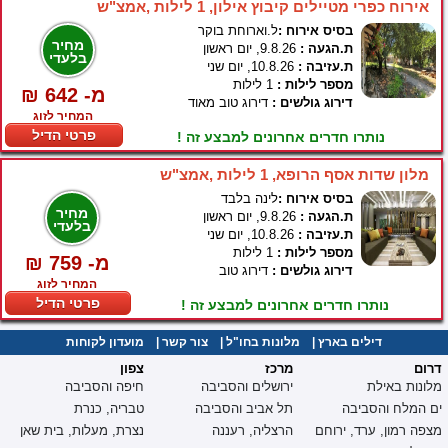
אירוח כפרי מטיילים קיבוץ אילון, 1 לילות ,אמצ"ש
בסיס אירוח :
ל.וארוחת בוקר
מחיר
ת.הגעה :
9.8.26, יום ראשון
בלעדי
ת.עזיבה :
10.8.26, יום שני
מספר לילות :
1 לילות
₪ 642 -מ
דירוג גולשים :
דירוג טוב מאוד
המחיר לזוג
פרטי הדיל
נותרו חדרים אחרונים למבצע זה !
מלון שדות אסף הרופא, 1 לילות ,אמצ"ש
בסיס אירוח :
לינה בלבד
מחיר
ת.הגעה :
9.8.26, יום ראשון
בלעדי
ת.עזיבה :
10.8.26, יום שני
מספר לילות :
1 לילות
₪ 759 -מ
דירוג גולשים :
דירוג טוב
המחיר לזוג
פרטי הדיל
נותרו חדרים אחרונים למבצע זה !
דילים בארץ
|
מלונות בחו"ל
|
צור קשר
|
מועדון לקוחות
דרום
מרכז
צפון
מלונות באילת
ירושלים והסביבה
חיפה והסביבה
ים המלח והסביבה
תל אביב והסביבה
טבריה, כנרת
מצפה רמון, ערד, ירוחם
הרצליה, רעננה
נצרת, מעלות, בית שאן