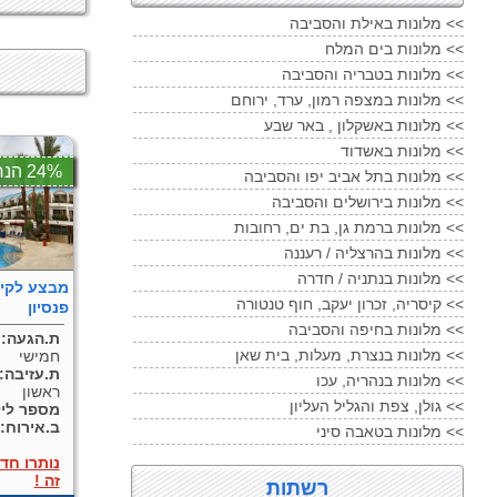
מלונות באילת והסביבה <<
מלונות בים המלח <<
מלונות בטבריה והסביבה <<
מלונות במצפה רמון, ערד, ירוחם <<
מלונות באשקלון , באר שבע <<
מלונות באשדוד <<
24% הנחה
מלונות בתל אביב יפו והסביבה <<
מלונות בירושלים והסביבה <<
מלונות ברמת גן, בת ים, רחובות <<
מלונות בהרצליה / רעננה <<
מלונות בנתניה / חדרה <<
מבצע לקיץ
קיסריה, זכרון יעקב, חוף טנטורה <<
פנסיון
מלונות בחיפה והסביבה <<
ת.הגעה:
מלונות בנצרת, מעלות, בית שאן <<
חמישי
ת.עזיבה:
מלונות בנהריה, עכו <<
ראשון
גולן, צפת והגליל העליון <<
מספר ליל
ב.אירוח:
מלונות בטאבה סיני <<
נותרו חד
זה !
רשתות