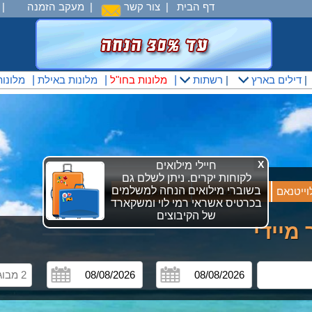
דף הבית
|
צור קשר
|
מעקב הזמנה
|
|
דילים בארץ
|
רשתות
|
מלונות בחו"ל
|
מלונות באילת
|
מלונו
X
חיילי מילואים
לקוחות יקרים. ניתן לשלם גם
בשוברי מילואים הנחה למשלמים
וייטנאם
ביטוח נסיעות
טיסות (בקרוב)
בכרטיס אשראי רמי לוי ומשקארד
של הקיבוצים
מיידי
2 מבוגרים