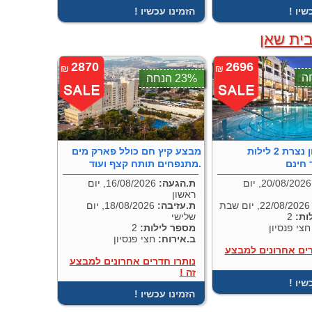
כשיו
! הזמינו עכשיו
בית שאן
2870
2696
₪
₪
23% הנחה
גולדן קראון נצרת 2 לילות
מבצע קיץ חם כולל פארק מים
 חינם
מתנפחים תותח קצף ועוד.
20/08/2026, יום
ת.הגעה:
16/08/2026, יום
ראשון
22/08/2026, יום שבת
ת.עזיבה:
18/08/2026, יום
ות:
2
שלישי
צי פנסיון
מספר לילות:
2
ב.אירוח:
חצי פנסיון
רים אחרונים למבצע
נותרו חדרים אחרונים למבצע
זה !
כשיו
! הזמינו עכשיו