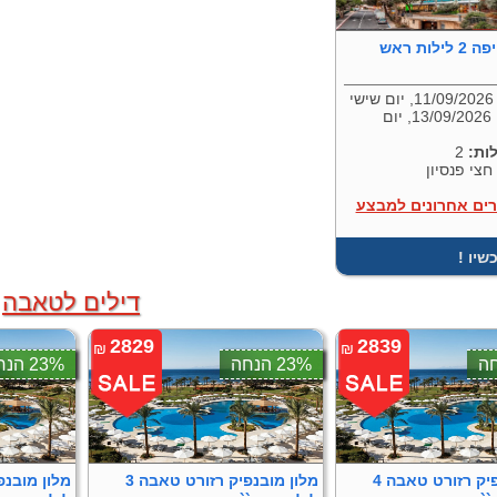
מלון נוף חיפה 2 לילות ראש
11/09/2, יום שישי
13/09/2026, יום
ות:
2
חצי פנסיון
רים אחרונים למבצע
כשיו
דילים לטאבה
2829
2839
₪
₪
23% הנחה
23% הנחה
מלון מובנפיק רזורט טאבה 4
מלון מובנפיק רזורט טאבה 3