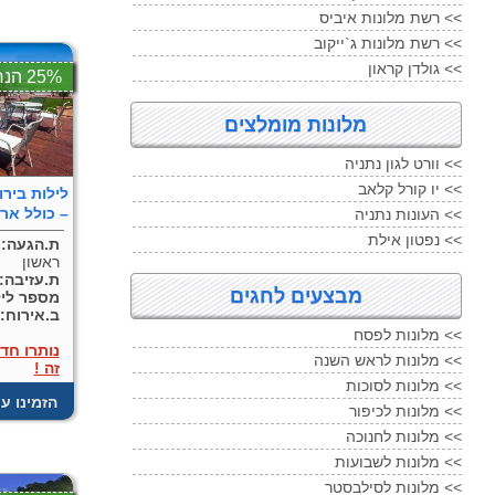
רשת מלונות איביס <<
רשת מלונות ג`ייקוב <<
גולדן קראון <<
25% הנחה
מלונות מומלצים
וורט לגון נתניה <<
יו קורל קלאב <<
– כולל אר
העונות נתניה <<
נפטון אילת <<
ת.הגעה:
ראשון
ת.עזיבה:
מבצעים לחגים
מספר ליל
ב.אירוח:
מלונות לפסח <<
נותרו חד
מלונות לראש השנה <<
זה !
מלונות לסוכות <<
! הזמינו ע
מלונות לכיפור <<
מלונות לחנוכה <<
מלונות לשבועות <<
מלונות לסילבסטר <<