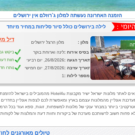
הזמנה האחרונה נעשתה
למלון ג`רוזלם אין ירושלים
לילה בירושלים כולל סיור סליחות במחיר מיוחד
דיל מ
: מלון
מלון הרצל ירושלים
: בסיס אירוח
לינה וארוחת בוקר
ביקוש גב
: תאריך הגעה
26/8/2026, יום רביעי
חוות דעת ג
: תאריך עזיבה
27/8/2026, יום חמישי
נותרו חד
: מספר לילות
1
ברוכים הבאים לאתר מלונות ישראל ישיר מקבוצ
דכנת אונליין מהמלונות עצמם בארץ ומאפשרת לכם לצפות אונליין בחדרים ה
רקטיבי ביותר במבחר ענקי של מלונות למשפחות, זוגות, ספא ועוד בכל הרמו
לא פחות חשוב לרשותכם מערכת של ביקורות וחוות דעת והמלצות של לקוחות
טיולים מאורגנים לחו"