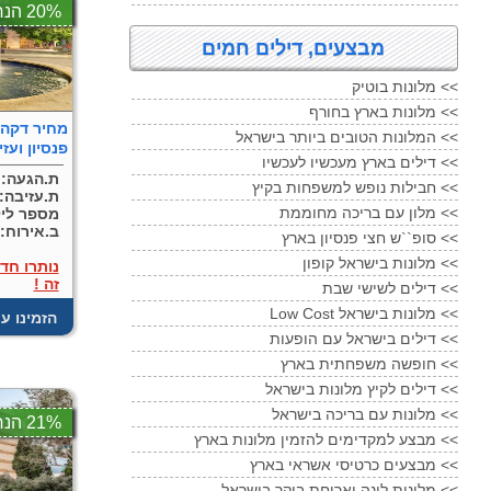
20% הנחה
מבצעים, דילים חמים
מלונות בוטיק <<
מלונות בארץ בחורף <<
המלונות הטובים ביותר בישראל <<
פנסיון ועז
דילים בארץ מעכשיו לעכשיו <<
ת.הגעה:
026
חבילות נופש למשפחות בקיץ <<
ת.עזיבה:
מלון עם בריכה מחוממת <<
מספר ליל
ב.אירוח:
סופ``ש חצי פנסיון בארץ <<
מלונות בישראל קופון <<
נותרו חד
זה !
דילים לשישי שבת <<
Low Cost מלונות בישראל <<
! הזמינו ע
דילים בישראל עם הופעות <<
חופשה משפחתית בארץ <<
דילים לקיץ מלונות בישראל <<
מלונות עם בריכה בישראל <<
21% הנחה
מבצע למקדימים להזמין מלונות בארץ <<
מבצעים כרטיסי אשראי בארץ <<
מלונות לינה וארוחת בוקר בישראל <<