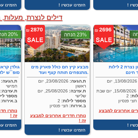
כשיו
! הזמינו עכשיו
! הזמינו ע
דילים לנצרת, מעלות, 
2870
2696
₪
₪
20% הנחה
23% הנחה
גולדן קראון נצרת 2 לילות
מבצע קיץ חם כולל פארק מים
 חינם
מתנפחים תותח קצף ועוד.
סופ``ש ילד
13/08/2026, יום
ת.הגעה:
23/08/2026, יום
ת.הגעה:
ראשון
חמישי
15/08/2026, יום שבת
ת.עזיבה:
25/08/2026, יום
ת.עזיבה:
ות:
2
שלישי
מספר ליל
חצי פנסיון
מספר לילות:
2
ב.אירוח:
ח
ב.אירוח:
חצי פנסיון
רים אחרונים למבצע
נותרו חד
נותרו חדרים אחרונים למבצע
זה !
זה !
כשיו
! הזמינו ע
! הזמינו עכשיו