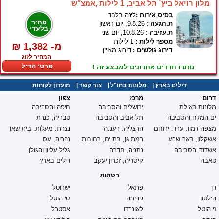
מלון רויאל ביץ` תל אביב, 1 לילות ,אמצ"ש
בסיס אירוח :
לינה בלבד
מחיר
ת.הגעה :
9.8.26, יום ראשון
בלעדי
ת.עזיבה :
10.8.26, יום שני
מספר לילות :
1 לילות
₪ 1,382 -מ
דירוג גולשים :
דירוג מצויין
המחיר לזוג
פרטי הדיל
נותרו חדרים אחרונים למבצע זה !
דילים בארץ
|
מלונות בחו"ל
|
צור קשר
|
מועדון לקוחות
דרום
מרכז
צפון
מלונות באילת
ירושלים והסביבה
חיפה והסביבה
ים המלח והסביבה
תל אביב והסביבה
טבריה, כנרת
מצפה רמון, ערד, ירוחם
הרצליה, רעננה
נצרת, מעלות, בית שאן
אשקלון, באר שבע
רמת גן, בת ים, רחובות
נהריה, עכו
אשדוד והסביבה
נתניה, חדרה
גליל עליון והגולן
טאבה
קיסריה, זכרון יעקב
דילים בארץ
רשתות
דן
פתאל
ישרוטל
הילטון
פרימה
סי הוטל
זי הוטל
לאונרדו
אסטרל