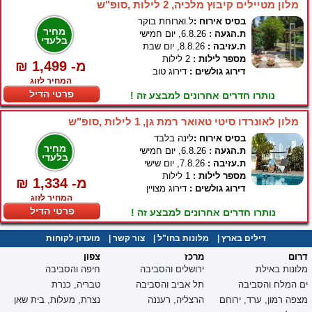
מלון מטיילים קיבוץ מלכיה, 2 לילות ,סופ"ש
בסיס אירוח :
ל.וארוחת בוקר
מחיר
ת.הגעה :
6.8.26, יום חמישי
בלעדי
ת.עזיבה :
8.8.26, יום שבת
מספר לילות :
2 לילות
₪ 1,499 -מ
דירוג גולשים :
דירוג טוב
המחיר לזוג
פרטי הדיל
נותרו חדרים אחרונים למבצע זה !
מלון לאונרדו סיטי טאואר רמת גן, 1 לילות ,סופ"ש
בסיס אירוח :
לינה בלבד
מחיר
ת.הגעה :
6.8.26, יום חמישי
בלעדי
ת.עזיבה :
7.8.26, יום שישי
מספר לילות :
1 לילות
₪ 1,334 -מ
דירוג גולשים :
דירוג מצויין
המחיר לזוג
פרטי הדיל
נותרו חדרים אחרונים למבצע זה !
דילים בארץ
|
מלונות בחו"ל
|
צור קשר
|
מועדון לקוחות
דרום
מרכז
צפון
מלונות באילת
ירושלים והסביבה
חיפה והסביבה
ים המלח והסביבה
תל אביב והסביבה
טבריה, כנרת
מצפה רמון, ערד, ירוחם
הרצליה, רעננה
נצרת, מעלות, בית שאן