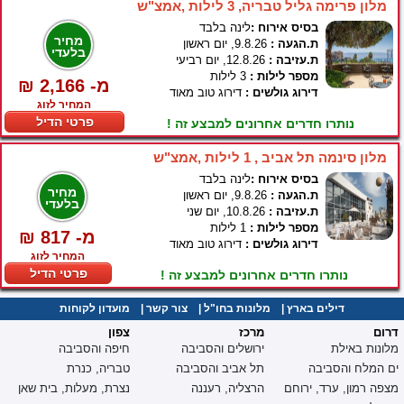
מלון פרימה גליל טבריה, 3 לילות ,אמצ"ש
בסיס אירוח :
לינה בלבד
מחיר
ת.הגעה :
9.8.26, יום ראשון
בלעדי
ת.עזיבה :
12.8.26, יום רביעי
מספר לילות :
3 לילות
₪ 2,166 -מ
דירוג גולשים :
דירוג טוב מאוד
המחיר לזוג
פרטי הדיל
נותרו חדרים אחרונים למבצע זה !
מלון סינמה תל אביב , 1 לילות ,אמצ"ש
בסיס אירוח :
לינה בלבד
מחיר
ת.הגעה :
9.8.26, יום ראשון
בלעדי
ת.עזיבה :
10.8.26, יום שני
מספר לילות :
1 לילות
₪ 817 -מ
דירוג גולשים :
דירוג טוב מאוד
המחיר לזוג
פרטי הדיל
נותרו חדרים אחרונים למבצע זה !
דילים בארץ
|
מלונות בחו"ל
|
צור קשר
|
מועדון לקוחות
דרום
מרכז
צפון
מלונות באילת
ירושלים והסביבה
חיפה והסביבה
ים המלח והסביבה
תל אביב והסביבה
טבריה, כנרת
מצפה רמון, ערד, ירוחם
הרצליה, רעננה
נצרת, מעלות, בית שאן