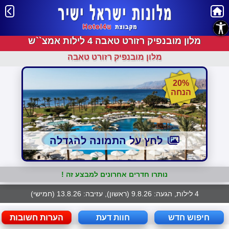
נגישות
מלון מובנפיק רזורט טאבה 4 לילות אמצ``ש
מלון מובנפיק רזורט טאבה
20%
הנחה
לחץ על התמונה להגדלה
נותרו חדרים אחרונים למבצע זה !
4 לילות, הגעה: 9.8.26 (ראשון), עזיבה: 13.8.26 (חמישי)
חיפוש חדש
חוות דעת
הערות חשובות