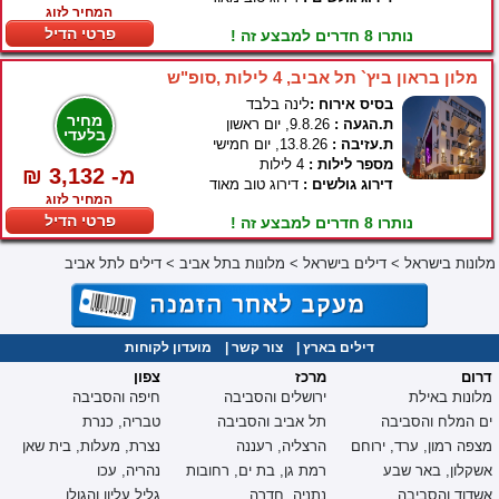
המחיר לזוג
פרטי הדיל
נותרו 8 חדרים למבצע זה !
מלון בראון ביץ` תל אביב, 4 לילות ,סופ"ש
בסיס אירוח :
לינה בלבד
מחיר
ת.הגעה :
9.8.26, יום ראשון
בלעדי
ת.עזיבה :
13.8.26, יום חמישי
מספר לילות :
4 לילות
₪ 3,132 -מ
דירוג גולשים :
דירוג טוב מאוד
המחיר לזוג
פרטי הדיל
נותרו 8 חדרים למבצע זה !
מלונות בישראל
>
דילים בישראל
>
מלונות בתל אביב
>
דילים לתל אביב
דילים בארץ
|
צור קשר
|
מועדון לקוחות
דרום
מרכז
צפון
מלונות באילת
ירושלים והסביבה
חיפה והסביבה
ים המלח והסביבה
תל אביב והסביבה
טבריה, כנרת
מצפה רמון, ערד, ירוחם
הרצליה, רעננה
נצרת, מעלות, בית שאן
אשקלון, באר שבע
רמת גן, בת ים, רחובות
נהריה, עכו
אשדוד והסביבה
נתניה, חדרה
גליל עליון והגולן