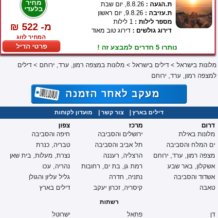
מחיר
ת.הגעה :
8.8.26, יום שבת
בלעדי
ת.עזיבה :
9.8.26, יום ראשון
מספר לילות :
1 לילות
₪ 522 -מ
דירוג גולשים :
דירוג טוב מאוד
המחיר לזוג
פרטי הדיל
נותרו 5 חדרים למבצע זה !
מלונות בישראל
>
דילים בישראל
>
מלונות במצפה רמון, ערד, ירוחם
>
דילים
למצפה רמון, ערד, ירוחם
דילים בארץ
|
צור קשר
|
מועדון לקוחות
דרום
מרכז
צפון
מלונות באילת
ירושלים והסביבה
חיפה והסביבה
ים המלח והסביבה
תל אביב והסביבה
טבריה, כנרת
מצפה רמון, ערד, ירוחם
הרצליה, רעננה
נצרת, מעלות, בית שאן
אשקלון, באר שבע
רמת גן, בת ים, רחובות
נהריה, עכו
אשדוד והסביבה
נתניה, חדרה
גליל עליון והגולן
טאבה
קיסריה, זכרון יעקב
דילים בארץ
רשתות
דן
פתאל
ישרוטל