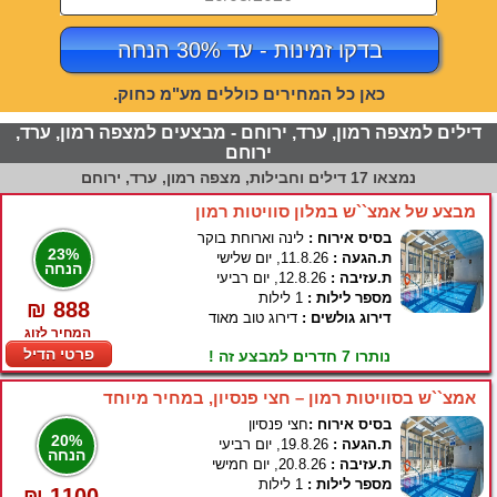
בדקו זמינות - עד 30% הנחה
כאן כל המחירים כוללים מע"מ כחוק.
דילים למצפה רמון, ערד, ירוחם - מבצעים למצפה רמון, ערד,
ירוחם
נמצאו 17 דילים וחבילות, מצפה רמון, ערד, ירוחם
מבצע של אמצ``ש במלון סוויטות רמון
בסיס אירוח :
לינה וארוחת בוקר
23%
ת.הגעה :
11.8.26, יום שלישי
הנחה
ת.עזיבה :
12.8.26, יום רביעי
מספר לילות :
1 לילות
₪ 888
דירוג גולשים :
דירוג טוב מאוד
המחיר לזוג
פרטי הדיל
נותרו 7 חדרים למבצע זה !
אמצ``ש בסוויטות רמון – חצי פנסיון, במחיר מיוחד
בסיס אירוח :
חצי פנסיון
20%
ת.הגעה :
19.8.26, יום רביעי
הנחה
ת.עזיבה :
20.8.26, יום חמישי
מספר לילות :
1 לילות
₪ 1100