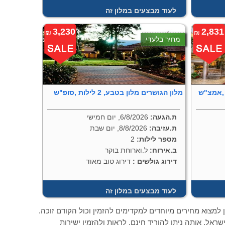
לעוד מבצעים במלון זה
3,230
2,831
₪
₪
מחיר בלעדי
מלון הגושרים מלון בטבע, 2 לילות ,סופ"ש
ת.הגעה:
6/8/2026, יום חמישי
ת.עזיבה:
8/8/2026, יום שבת
מספר לילות:
2
ב.אירוח:
ל.וארוחת בוקר
דירוג גולשים :
דירוג טוב מאוד
לעוד מבצעים במלון זה
ן למצוא מחירים מיוחדים למקדימים להזמין וכול הקודם זוכה.
לונות ישראל, אותה ניתן להוריד חינם, לראות ולהזמין ישירות