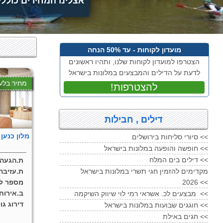
אצלינו המחירים כולל
מועדון לקוחות - עד 50% הנחה
הצטרפו למועדון לקוחות שלנו, ותהיו ראשונים
לדעת על הדילים והמבצעים במלונות בישראל
מחיר בלע
!להצטרפות
דילים , חבילות
מלון כנען ספא צ
סיורי סליחות בירושלים <<
חופשה והופעה במלונות בישראל <<
דילים בים המלח <<
ת.הגעה:
ת.עזיבה
מקדימים להזמין חגי תשרי במלונות בישראל
מספר לי
2026 <<
ב.אירוח:
מבצעים לכ. אשראי רמי לוי שיווק השיקמה <<
דירוג גו
חוגגים שבועות במלונות בישראל <<
חגים באילת <<