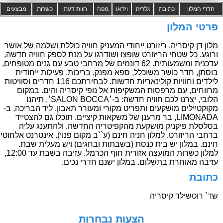
חדרי המלון
כתובת
גלריה
וידאו
מפה
חוות דעת
כשרות
מבצעים
פרטי המלון
מלון דן קיסריה, ריזורט ייחודי המעניק חוויה כוללת ושלמה של אושר
ורוגע. כל שטחי הריזורט שופצו ושודרגו על מנת לספק חוויה חדשה,
עדכנית ומשמעותית. 62 דונמים של מרחבי טבע עם גנים מטופחים,
בוסתן, חדר כושר משוכלל, ספא מפנק, בריכות, פעילות ייחודית
לילדים וחוויות קולינאריות חדשות. לבחירתכם 116 חדרים וסוויטות
מרווחים, עם מרפסות המשקיפות אל נופי קיסריה והים. במקום
הלובי, יצרנו לכם חוויה חדשה: ב-׳SALON BOCCA׳, תיהנו
מקוקטיילים מושקעים ותפריט מקורי ומעורר תאבון. ליד הבריכה, ב-
LIMONADA, בר מרענן של משקאות קיציים. תוכלו גם להצטייד
בסלסלת פיקניק מושקעת מהקפיטריה החדשה, ולהתענג עליה
ברחבי הריזורט. למלון חניה חינם (ע``ב מקום פנוי). אינטרנט אלחוטי
חינם. במלון יש בית כנסת (בשבתות ובחגים) ויש מעלית שבת.
למלון כשרות המועצה אזורית חוף הכרמל. עזיבה בשבת עד 12:00,
עזיבה מאוחרת בתשלום. במלון ישנם חדרי נכים.
כתובת
שד` רוטשילד קיסריה
הצעות נבחרות